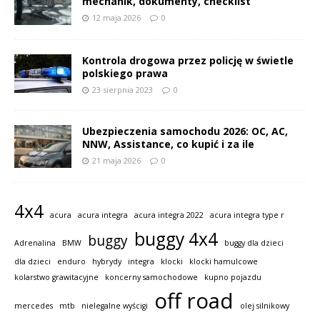
mechanik, dokumenty, checklist
12 maja 2026
0
Kontrola drogowa przez policję w świetle
polskiego prawa
23 sierpnia 2023
0
Ubezpieczenia samochodu 2026: OC, AC,
NNW, Assistance, co kupić i za ile
21 maja 2026
0
4x4
acura
acura integra
acura integra 2022
acura integra type r
buggy 4x4
buggy
Adrenalina
BMW
buggy dla dzieci
dla dzieci
enduro
hybrydy
integra
klocki
klocki hamulcowe
kolarstwo grawitacyjne
koncerny samochodowe
kupno pojazdu
off road
mercedes
mtb
nielegalne wyścigi
olej silnikowy