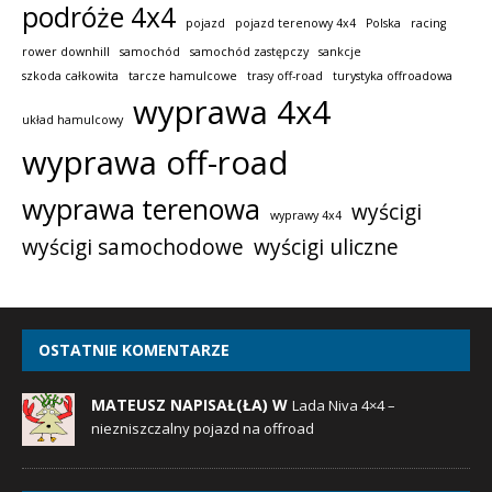
podróże 4x4
pojazd
pojazd terenowy 4x4
Polska
racing
rower downhill
samochód
samochód zastępczy
sankcje
szkoda całkowita
tarcze hamulcowe
trasy off-road
turystyka offroadowa
wyprawa 4x4
układ hamulcowy
wyprawa off-road
wyprawa terenowa
wyścigi
wyprawy 4x4
wyścigi samochodowe
wyścigi uliczne
OSTATNIE KOMENTARZE
MATEUSZ NAPISAŁ(ŁA) W
Lada Niva 4×4 –
niezniszczalny pojazd na offroad