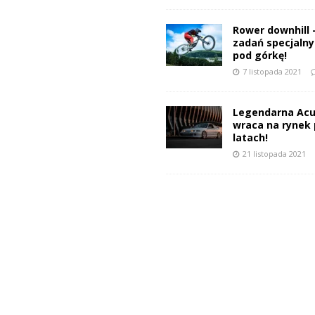
Rower downhill 
zadań specjalnyc
pod górkę!
7 listopada 2021
Legendarna Acu
wraca na rynek 
latach!
21 listopada 2021