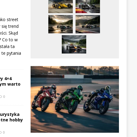
ako street
 się trend
ści. Skąd
? Co to w
stała ta
te pytania
y 4×4
zym warto
0
turystyka
etne hobby
0