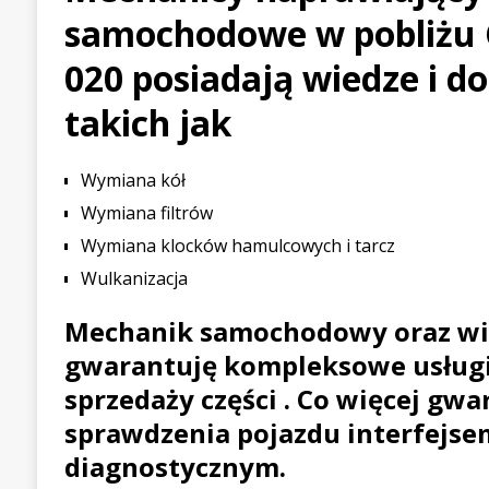
samochodowe w pobliżu 
[ 21 lipca 2026 ]
Palou wygr
WYŚCIGOWE
020 posiadają wiedze i d
[ 30 lipca 2026 ]
Kia Sporta
takich jak
PIERWSZE JAZDY
Wymiana kół
Wymiana filtrów
Wymiana klocków hamulcowych i tarcz
Wulkanizacja
Mechanik samochodowy oraz wi
gwarantuję kompleksowe usługi
sprzedaży części . Co więcej gwa
sprawdzenia pojazdu interfejse
diagnostycznym.