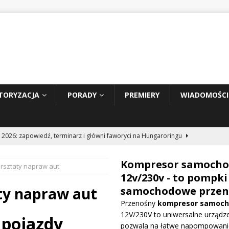
TORYZACJA
PORADY
PREMIERY
WIADOMOŚCI
 2026: zapowiedź, terminarz i główni faworyci na Hungaroringu
Kompresor samoch
rsztaty napraw aut
hunder 2: Tom Cruise wraca za kierownicę NASCAR
WIADOMOŚCI
12v/230v - to pompki
ty napraw aut
samochodowe przen
Przenośny
kompresor samoc
prowadza dużą aktualizację na GP Węgier i testuje skrzydło Macarena
12V/230V to uniwersalne urządze
 pojazdy
WE
pozwala na łatwe napompowani