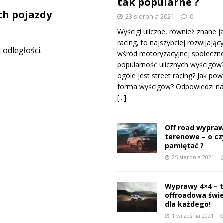
tak popularne ?
ch pojazdy
23 sierpnia 2021
0
Wyścigi uliczne, również znane j
racing, to najszybciej rozwijający
odległości.
wśród motoryzacyjnej społeczno
popularność ulicznych wyścigów
ogóle jest street racing? Jak pow
forma wyścigów? Odpowiedzi na 
[...]
Off road wypraw
terenowe – o c
pamiętać ?
25 sierpnia 2021
Wyprawy 4×4 – 
offroadowa świ
dla każdego!
1 września 2021