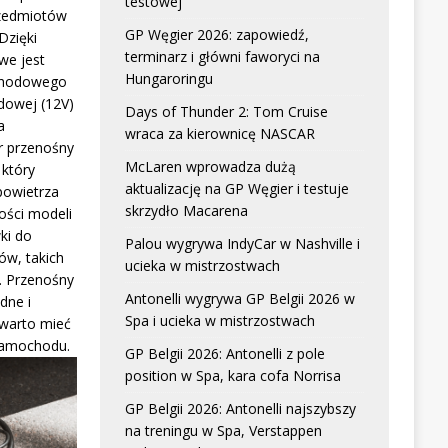
testowej
zedmiotów
GP Węgier 2026: zapowiedź,
Dzięki
terminarz i główni faworyci na
we jest
Hungaroringu
chodowego
dowej (12V)
Days of Thunder 2: Tom Cruise
a
wraca za kierownicę NASCAR
r przenośny
McLaren wprowadza dużą
który
aktualizację na GP Węgier i testuje
powietrza
skrzydło Macarena
ści modeli
ki do
Palou wygrywa IndyCar w Nashville i
w, takich
ucieka w mistrzostwach
. Przenośny
Antonelli wygrywa GP Belgii 2026 w
dne i
Spa i ucieka w mistrzostwach
 warto mieć
samochodu.
GP Belgii 2026: Antonelli z pole
position w Spa, kara cofa Norrisa
GP Belgii 2026: Antonelli najszybszy
na treningu w Spa, Verstappen