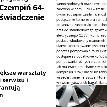
samochodowych oraz innych pr
Czempiń 64-
ywa IndyCar w Nashville i ucieka w mistrzostwach
WIADOMOŚCI
zarówno w domu, jak i w trasie. 
oświadczenie
dwóm rodzajom zasilania, możli
podłączenie kompresora samo
ge – osiągi, wersje silnikowe i pierwsze wrażenia z jazdy testowej
do gniazda zapalniczki samocho
oraz do standardowego gniazdk
elektrycznego (230V). Kompreso
posiada wbudowany manometr, 
ułatwia kontrolowanie ciśnienia 
podczas pompowania. W większo
dostępne są dodatkowe końców
pompowania różnych przedmiotó
jak materace dmuchane czy piłki
ększe warsztaty
kompresor 12V/230V to niezawo
wszechstronne narzędzie, które
 serwisu i
w swoim garażu lub bagażniku 
rantują
m