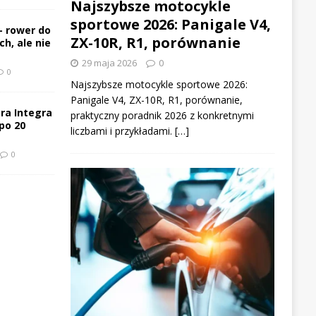
Najszybsze motocykle
sportowe 2026: Panigale V4,
– rower do
ZX-10R, R1, porównanie
h, ale nie
29 maja 2026
0
0
Najszybsze motocykle sportowe 2026:
Panigale V4, ZX-10R, R1, porównanie,
ra Integra
praktyczny poradnik 2026 z konkretnymi
po 20
liczbami i przykładami. […]
0