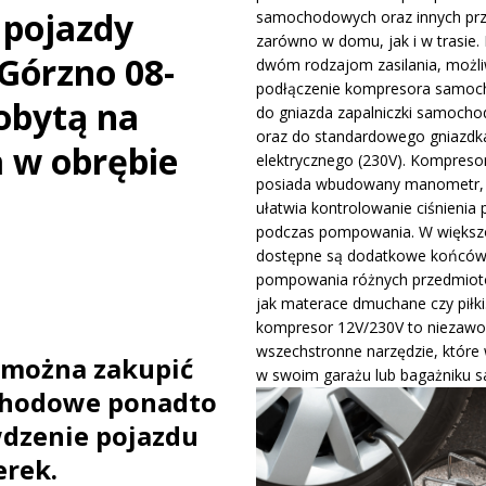
 pojazdy
samochodowych oraz innych pr
ywa IndyCar w Nashville i ucieka w mistrzostwach
WIADOMOŚCI
zarówno w domu, jak i w trasie. 
Górzno 08-
dwóm rodzajom zasilania, możli
podłączenie kompresora samo
ge – osiągi, wersje silnikowe i pierwsze wrażenia z jazdy testowej
obytą na
do gniazda zapalniczki samocho
oraz do standardowego gniazdk
 w obrębie
elektrycznego (230V). Kompreso
posiada wbudowany manometr, 
ułatwia kontrolowanie ciśnienia 
podczas pompowania. W większo
dostępne są dodatkowe końców
pompowania różnych przedmiotó
jak materace dmuchane czy piłki
kompresor 12V/230V to niezawo
wszechstronne narzędzie, które
można zakupić
w swoim garażu lub bagażniku 
chodowe ponadto
dzenie pojazdu
rek.