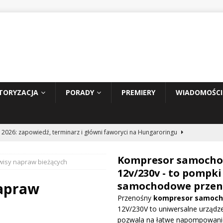
TORYZACJA
PORADY
PREMIERY
WIADOMOŚCI
 2026: zapowiedź, terminarz i główni faworyci na Hungaroringu
Kompresor samoch
isy napraw bieżących
hunder 2: Tom Cruise wraca za kierownicę NASCAR
WIADOMOŚCI
12v/230v - to pompki
napraw
samochodowe przen
Przenośny
kompresor samoc
prowadza dużą aktualizację na GP Węgier i testuje skrzydło Macarena
12V/230V to uniwersalne urządze
WE
pozwala na łatwe napompowani