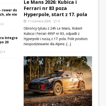
Le Mans 2026: Kubica i
Ferrari nr 83 poza
– rower do
Hyperpole, start z 17. pola
h, ale nie
11 czerwca 2026
0
0
Obrońcy tytułu z 24h Le Mans, Robert
Kubica i Ferrari 499P nr 83, odpadli z
ra Integra
Hyperpole i ruszą z 17. pola. Pole position
po 20
niespodziewanie dla Alpine. […]
0