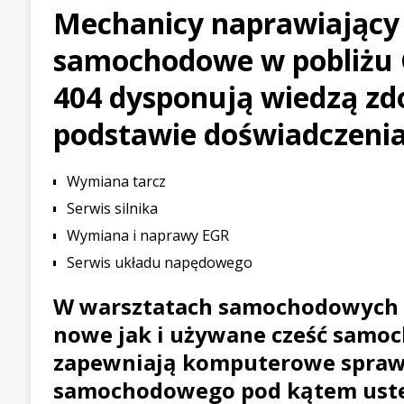
Mechanicy naprawiający
[ 21 lipca 2026 ]
Palou wygr
samochodowe w pobliżu 
WYŚCIGOWE
[ 30 lipca 2026 ]
Kia Sporta
404 dysponują wiedzą zd
PIERWSZE JAZDY
podstawie doświadczenia
Wymiana tarcz
Serwis silnika
Wymiana i naprawy EGR
Serwis układu napędowego
W warsztatach samochodowych 
nowe jak i używane cześć samo
zapewniają komputerowe spraw
samochodowego pod kątem uste