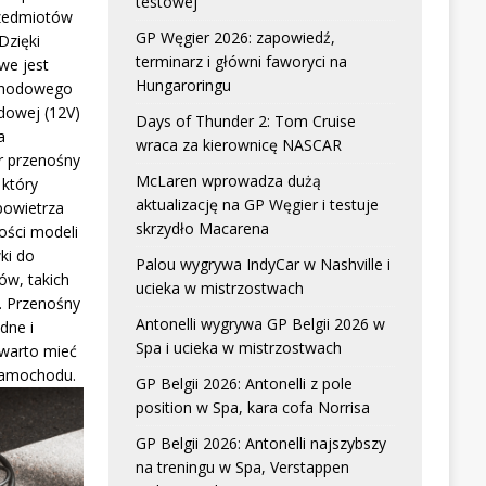
testowej
zedmiotów
GP Węgier 2026: zapowiedź,
Dzięki
terminarz i główni faworyci na
we jest
Hungaroringu
chodowego
dowej (12V)
Days of Thunder 2: Tom Cruise
a
wraca za kierownicę NASCAR
r przenośny
McLaren wprowadza dużą
który
aktualizację na GP Węgier i testuje
powietrza
skrzydło Macarena
ści modeli
ki do
Palou wygrywa IndyCar w Nashville i
w, takich
ucieka w mistrzostwach
. Przenośny
Antonelli wygrywa GP Belgii 2026 w
dne i
Spa i ucieka w mistrzostwach
 warto mieć
samochodu.
GP Belgii 2026: Antonelli z pole
position w Spa, kara cofa Norrisa
GP Belgii 2026: Antonelli najszybszy
na treningu w Spa, Verstappen