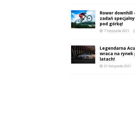
Rower downhill 
zadań specjalnyc
pod górkę!
7 listopada 2021
Legendarna Acu
wraca na rynek 
latach!
21 listopada 2021