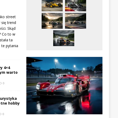
ako street
 się trend
ści. Skąd
? Co to w
stała ta
te pytania
y 4×4
zym warto
0
turystyka
etne hobby
0