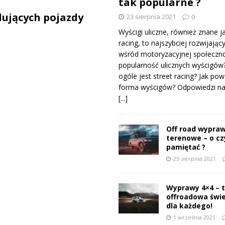
tak popularne ?
ujących pojazdy
23 sierpnia 2021
0
Wyścigi uliczne, również znane j
racing, to najszybciej rozwijający
wśród motoryzacyjnej społeczno
popularność ulicznych wyścigów
ogóle jest street racing? Jak pow
forma wyścigów? Odpowiedzi na 
[...]
Off road wypraw
terenowe – o c
pamiętać ?
25 sierpnia 2021
Wyprawy 4×4 – 
offroadowa świ
dla każdego!
1 września 2021