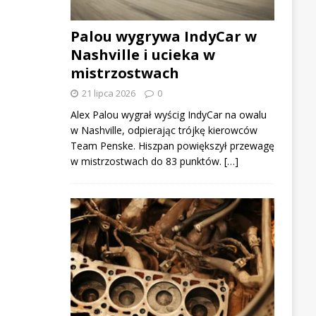
Palou wygrywa IndyCar w
Nashville i ucieka w
mistrzostwach
21 lipca 2026
0
Alex Palou wygrał wyścig IndyCar na owalu
w Nashville, odpierając trójkę kierowców
Team Penske. Hiszpan powiększył przewagę
w mistrzostwach do 83 punktów. […]