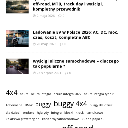
off-road, MTB, track day i wyścigi,
kompletny przewodnik
2 maja 2026
0
Ładowanie EV w Polsce 2026: AC, DC, moc,
czas, koszt, kompletne ABC
20 maja 2026
0
Wyścigi uliczne samochodowe – dlaczego
tak popularne ?
23 sierpnia 2021
0
4x4
acura
acura integra
acura integra 2022
acura integra type r
buggy 4x4
buggy
Adrenalina
BMW
buggy dla dzieci
dla dzieci
enduro
hybrydy
integra
klocki
klocki hamulcowe
kolarstwo grawitacyjne
koncerny samochodowe
kupno pojazdu