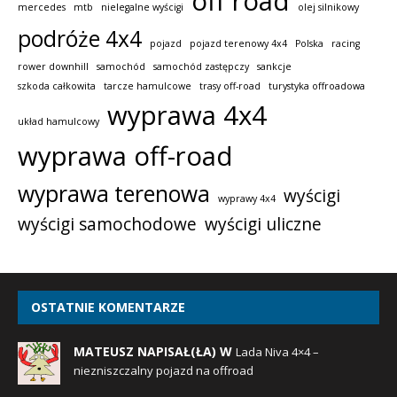
off road
mercedes
mtb
nielegalne wyścigi
olej silnikowy
podróże 4x4
pojazd
pojazd terenowy 4x4
Polska
racing
rower downhill
samochód
samochód zastępczy
sankcje
szkoda całkowita
tarcze hamulcowe
trasy off-road
turystyka offroadowa
wyprawa 4x4
układ hamulcowy
wyprawa off-road
wyprawa terenowa
wyścigi
wyprawy 4x4
wyścigi samochodowe
wyścigi uliczne
OSTATNIE KOMENTARZE
MATEUSZ NAPISAŁ(ŁA) W
Lada Niva 4×4 –
niezniszczalny pojazd na offroad