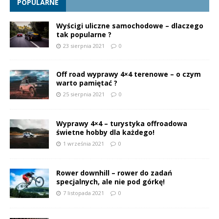
POPULARNE
Wyścigi uliczne samochodowe – dlaczego
tak popularne ?
23 sierpnia 2021
0
Off road wyprawy 4×4 terenowe – o czym
warto pamiętać ?
25 sierpnia 2021
0
Wyprawy 4×4 – turystyka offroadowa
świetne hobby dla każdego!
1 września 2021
0
Rower downhill – rower do zadań
specjalnych, ale nie pod górkę!
7 listopada 2021
0