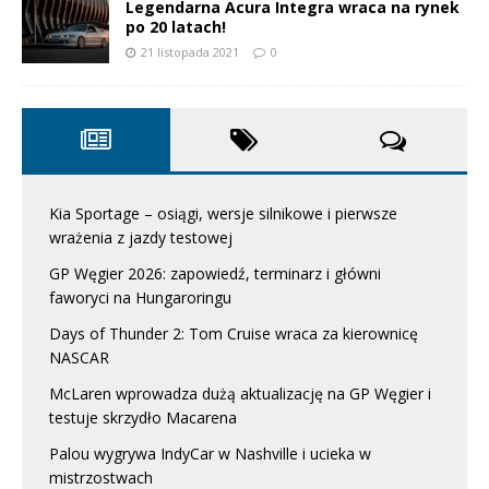
Legendarna Acura Integra wraca na rynek
po 20 latach!
21 listopada 2021
0
Kia Sportage – osiągi, wersje silnikowe i pierwsze
wrażenia z jazdy testowej
GP Węgier 2026: zapowiedź, terminarz i główni
faworyci na Hungaroringu
Days of Thunder 2: Tom Cruise wraca za kierownicę
NASCAR
McLaren wprowadza dużą aktualizację na GP Węgier i
testuje skrzydło Macarena
Palou wygrywa IndyCar w Nashville i ucieka w
mistrzostwach