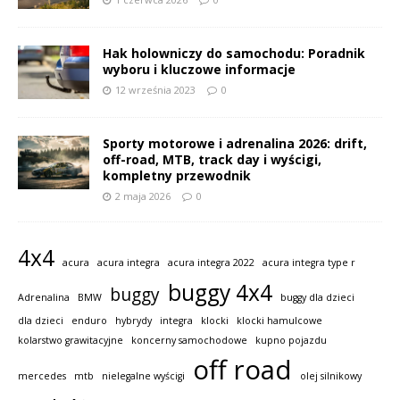
Hak holowniczy do samochodu: Poradnik
wyboru i kluczowe informacje
12 września 2023
0
Sporty motorowe i adrenalina 2026: drift,
off-road, MTB, track day i wyścigi,
kompletny przewodnik
2 maja 2026
0
4x4
acura
acura integra
acura integra 2022
acura integra type r
buggy 4x4
buggy
Adrenalina
BMW
buggy dla dzieci
dla dzieci
enduro
hybrydy
integra
klocki
klocki hamulcowe
kolarstwo grawitacyjne
koncerny samochodowe
kupno pojazdu
off road
mercedes
mtb
nielegalne wyścigi
olej silnikowy