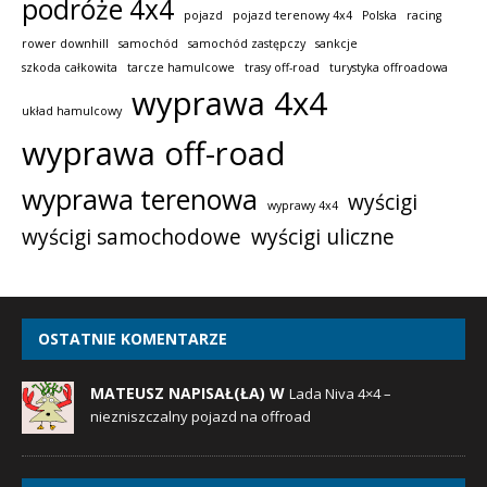
podróże 4x4
pojazd
pojazd terenowy 4x4
Polska
racing
rower downhill
samochód
samochód zastępczy
sankcje
szkoda całkowita
tarcze hamulcowe
trasy off-road
turystyka offroadowa
wyprawa 4x4
układ hamulcowy
wyprawa off-road
wyprawa terenowa
wyścigi
wyprawy 4x4
wyścigi samochodowe
wyścigi uliczne
OSTATNIE KOMENTARZE
MATEUSZ NAPISAŁ(ŁA) W
Lada Niva 4×4 –
niezniszczalny pojazd na offroad