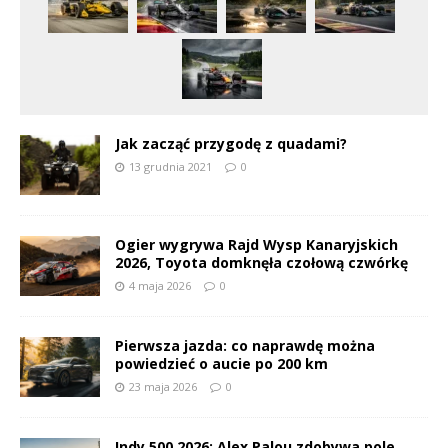
Jak zacząć przygodę z quadami?
13 grudnia 2021
0
Ogier wygrywa Rajd Wysp Kanaryjskich
2026, Toyota domknęła czołową czwórkę
4 maja 2026
0
Pierwsza jazda: co naprawdę można
powiedzieć o aucie po 200 km
23 maja 2026
0
Indy 500 2026: Alex Palou zdobywa pole