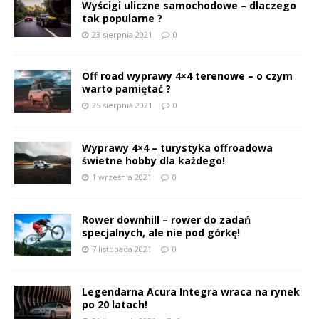
Wyścigi uliczne samochodowe – dlaczego
tak popularne ?
23 sierpnia 2021
0
Off road wyprawy 4×4 terenowe – o czym
warto pamiętać ?
25 sierpnia 2021
0
Wyprawy 4×4 – turystyka offroadowa
świetne hobby dla każdego!
1 września 2021
0
Rower downhill – rower do zadań
specjalnych, ale nie pod górkę!
7 listopada 2021
0
Legendarna Acura Integra wraca na rynek
po 20 latach!