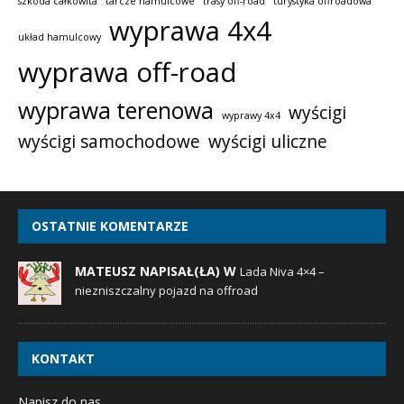
szkoda całkowita
tarcze hamulcowe
trasy off-road
turystyka offroadowa
wyprawa 4x4
układ hamulcowy
wyprawa off-road
wyprawa terenowa
wyścigi
wyprawy 4x4
wyścigi samochodowe
wyścigi uliczne
OSTATNIE KOMENTARZE
MATEUSZ NAPISAŁ(ŁA) W
Lada Niva 4×4 –
niezniszczalny pojazd na offroad
KONTAKT
Napisz do nas