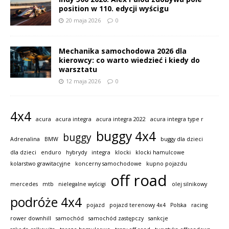
position w 110. edycji wyścigu
20 maja 2026
0
Mechanika samochodowa 2026 dla
kierowcy: co warto wiedzieć i kiedy do
warsztatu
12 maja 2026
0
4x4
acura
acura integra
acura integra 2022
acura integra type r
buggy 4x4
buggy
Adrenalina
BMW
buggy dla dzieci
dla dzieci
enduro
hybrydy
integra
klocki
klocki hamulcowe
kolarstwo grawitacyjne
koncerny samochodowe
kupno pojazdu
off road
mercedes
mtb
nielegalne wyścigi
olej silnikowy
podróże 4x4
pojazd
pojazd terenowy 4x4
Polska
racing
rower downhill
samochód
samochód zastępczy
sankcje