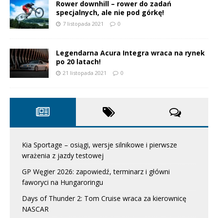
Rower downhill – rower do zadań
specjalnych, ale nie pod górkę!
7 listopada 2021
0
Legendarna Acura Integra wraca na rynek
po 20 latach!
21 listopada 2021
0
Kia Sportage – osiągi, wersje silnikowe i pierwsze
wrażenia z jazdy testowej
GP Węgier 2026: zapowiedź, terminarz i główni
faworyci na Hungaroringu
Days of Thunder 2: Tom Cruise wraca za kierownicę
NASCAR