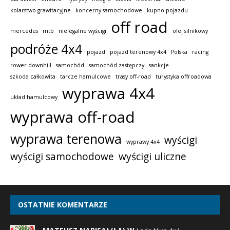
kolarstwo grawitacyjne
koncerny samochodowe
kupno pojazdu
off road
mercedes
mtb
nielegalne wyścigi
olej silnikowy
podróże 4x4
pojazd
pojazd terenowy 4x4
Polska
racing
rower downhill
samochód
samochód zastępczy
sankcje
szkoda całkowita
tarcze hamulcowe
trasy off-road
turystyka offroadowa
wyprawa 4x4
układ hamulcowy
wyprawa off-road
wyprawa terenowa
wyścigi
wyprawy 4x4
wyścigi samochodowe
wyścigi uliczne
OSTATNIE KOMENTARZE