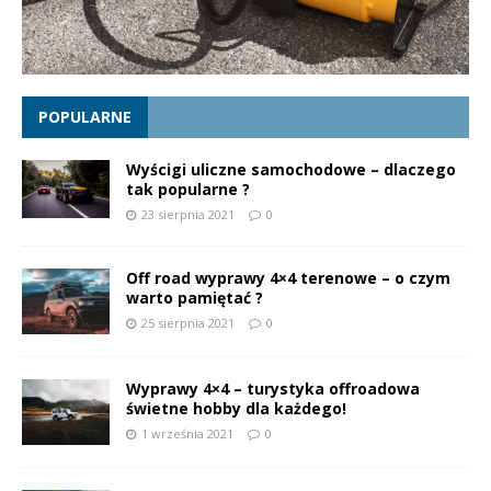
POPULARNE
Wyścigi uliczne samochodowe – dlaczego
tak popularne ?
23 sierpnia 2021
0
Off road wyprawy 4×4 terenowe – o czym
warto pamiętać ?
25 sierpnia 2021
0
Wyprawy 4×4 – turystyka offroadowa
świetne hobby dla każdego!
1 września 2021
0