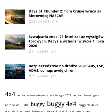
Days of Thunder 2: Tom Cruise wraca za
kierownicę NASCAR
23 lipca 2026
0
Szwajcaria znosi 71-letni zakaz wyścigów
torowych. Decyzja wchodzi w życie 1 lipca
2026
8 maja 2026
0
Bezpieczeństwo na drodze 2026: ABS, ESP,
ADAS, co naprawdę chroni
7 maja 2026
0
4x4
acura
acura integra
acura integra 2022
acura integra type r
buggy 4x4
buggy
Adrenalina
BMW
buggy dla dzieci
dla dzieci
enduro
hybrydy
integra
klocki
klocki hamulcowe