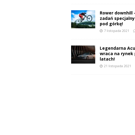
Rower downhill 
zadań specjalnyc
pod górkę!
7 listopada 2021
Legendarna Acu
wraca na rynek 
latach!
21 listopada 2021