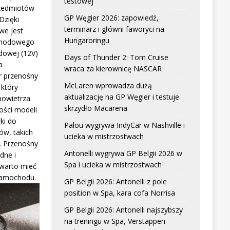
testowej
zedmiotów
GP Węgier 2026: zapowiedź,
Dzięki
terminarz i główni faworyci na
we jest
Hungaroringu
chodowego
dowej (12V)
Days of Thunder 2: Tom Cruise
a
wraca za kierownicę NASCAR
r przenośny
McLaren wprowadza dużą
który
aktualizację na GP Węgier i testuje
powietrza
skrzydło Macarena
ści modeli
ki do
Palou wygrywa IndyCar w Nashville i
w, takich
ucieka w mistrzostwach
. Przenośny
Antonelli wygrywa GP Belgii 2026 w
dne i
Spa i ucieka w mistrzostwach
 warto mieć
samochodu.
GP Belgii 2026: Antonelli z pole
position w Spa, kara cofa Norrisa
GP Belgii 2026: Antonelli najszybszy
na treningu w Spa, Verstappen