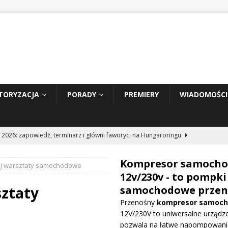
TORYZACJA
PORADY
PREMIERY
WIADOMOŚCI
 2026: zapowiedź, terminarz i główni faworyci na Hungaroringu
Kompresor samoch
ój warsztaty samochodowe
hunder 2: Tom Cruise wraca za kierownicę NASCAR
WIADOMOŚCI
12v/230v - to pompki
sztaty
samochodowe przen
Przenośny
kompresor samoc
prowadza dużą aktualizację na GP Węgier i testuje skrzydło Macarena
12V/230V to uniwersalne urządze
WE
pozwala na łatwe napompowani