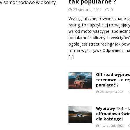
tak popularne ?
dy samochodowe w okolicy.
23 sierpnia 2021
0
Wyścigi uliczne, również znane j
racing, to najszybciej rozwijający
wśród motoryzacyjnej społeczno
popularność ulicznych wyścigów
ogóle jest street racing? Jak pow
forma wyścigów? Odpowiedzi na 
[...]
Off road wypraw
terenowe – o c
pamiętać ?
25 sierpnia 2021
Wyprawy 4×4 – 
offroadowa świ
dla każdego!
1 września 2021