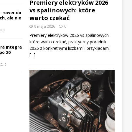
Premiery elektryków 2026
vs spalinowych: które
– rower do
warto czekać
h, ale nie
9 maja 2026
0
0
Premiery elektryków 2026 vs spalinowych:
które warto czekać, praktyczny poradnik
ra Integra
2026 z konkretnymi liczbami i przykładami.
po 20
[…]
0