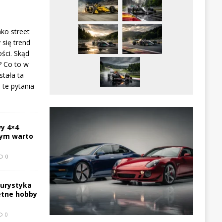
ako street
 się trend
ści. Skąd
? Co to w
stała ta
te pytania
y 4×4
zym warto
0
turystyka
etne hobby
0