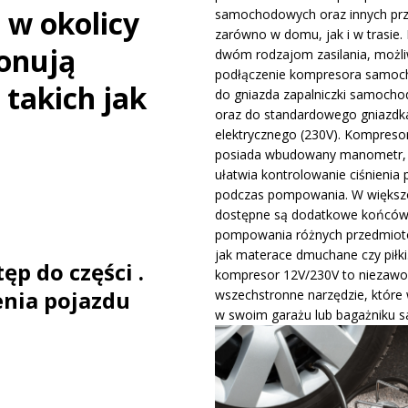
w okolicy
samochodowych oraz innych pr
ywa IndyCar w Nashville i ucieka w mistrzostwach
WIADOMOŚCI
zarówno w domu, jak i w trasie. 
ponują
dwóm rodzajom zasilania, możli
podłączenie kompresora samo
ge – osiągi, wersje silnikowe i pierwsze wrażenia z jazdy testowej
takich jak
do gniazda zapalniczki samocho
oraz do standardowego gniazdk
elektrycznego (230V). Kompreso
posiada wbudowany manometr, 
ułatwia kontrolowanie ciśnienia 
podczas pompowania. W większo
dostępne są dodatkowe końców
pompowania różnych przedmiotó
jak materace dmuchane czy piłki
p do części .
kompresor 12V/230V to niezawo
nia pojazdu
wszechstronne narzędzie, które
w swoim garażu lub bagażniku 