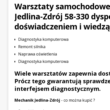
Warsztaty samochodowe 
[ 21 lipca 2026 ]
Palou wygr
Jedlina-Zdrój 58-330 dys
WYŚCIGOWE
[ 30 lipca 2026 ]
Kia Sporta
doświadczeniem i wiedzą 
PIERWSZE JAZDY
Diagnostyka komputerowa
Remont silnika
Naprawa oświetlenia
Diagnostyka komputerowa
Wiele warsztatów zapewnia dostę
Prócz tego gwarantują sprawdze
interfejsem diagnostycznym.
Mechanik Jedlina-Zdrój
- co można kupić ?