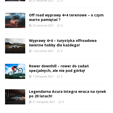
23 sierpnia 2021
0
Off road wyprawy 4×4 terenowe – o czym
warto pamiętać ?
25 sierpnia 2021
0
Wyprawy 4×4 – turystyka offroadowa
świetne hobby dla każdego!
1 września 2021
0
Rower downhill – rower do zadań
specjalnych, ale nie pod górkę!
7 listopada 2021
0
Legendarna Acura Integra wraca na rynek
po 20 latach!
21 listopada 2021
0