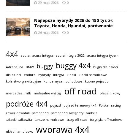
29 maja 2026
0
Najlepsze hybrydy 2026 do 150 tys zł:
Toyota, Honda, Hyundai, porównanie
26 maja 2026
0
4x4
acura
acura integra
acura integra 2022
acura integra type r
buggy 4x4
buggy
Adrenalina
BMW
buggy dla dzieci
dla dzieci
enduro
hybrydy
integra
klocki
klocki hamulcowe
kolarstwo grawitacyjne
koncerny samochodowe
kupno pojazdu
off road
mercedes
mtb
nielegalne wyścigi
olej silnikowy
podróże 4x4
pojazd
pojazd terenowy 4x4
Polska
racing
rower downhill
samochód
samochód zastępczy
sankcje
szkoda całkowita
tarcze hamulcowe
trasy off-road
turystyka offroadowa
wyprawa 4x4
układ hamulcowy