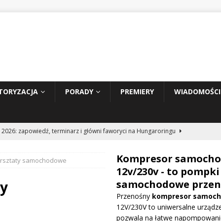
TORYZACJA
PORADY
PREMIERY
WIADOMOŚCI
 2026: zapowiedź, terminarz i główni faworyci na Hungaroringu
Kompresor samoch
arsztaty samochodowe
hunder 2: Tom Cruise wraca za kierownicę NASCAR
WIADOMOŚCI
12v/230v - to pompki
ty
samochodowe przen
Przenośny
kompresor samoc
prowadza dużą aktualizację na GP Węgier i testuje skrzydło Macarena
12V/230V to uniwersalne urządze
WE
pozwala na łatwe napompowani