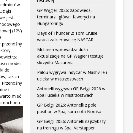
testowej
zedmiotów
GP Węgier 2026: zapowiedź,
Dzięki
terminarz i główni faworyci na
we jest
Hungaroringu
chodowego
dowej (12V)
Days of Thunder 2: Tom Cruise
a
wraca za kierownicę NASCAR
r przenośny
McLaren wprowadza dużą
który
aktualizację na GP Węgier i testuje
powietrza
skrzydło Macarena
ści modeli
ki do
Palou wygrywa IndyCar w Nashville i
w, takich
ucieka w mistrzostwach
. Przenośny
Antonelli wygrywa GP Belgii 2026 w
dne i
Spa i ucieka w mistrzostwach
 warto mieć
samochodu.
GP Belgii 2026: Antonelli z pole
position w Spa, kara cofa Norrisa
GP Belgii 2026: Antonelli najszybszy
na treningu w Spa, Verstappen