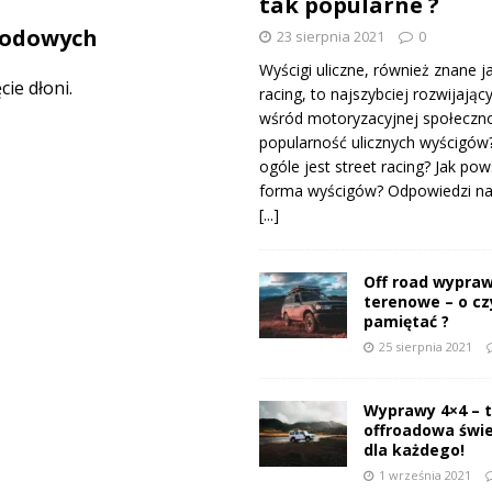
tak popularne ?
hodowych
23 sierpnia 2021
0
Wyścigi uliczne, również znane j
ie dłoni.
racing, to najszybciej rozwijający
wśród motoryzacyjnej społeczno
popularność ulicznych wyścigów
ogóle jest street racing? Jak pow
forma wyścigów? Odpowiedzi na 
[...]
Off road wypraw
terenowe – o c
pamiętać ?
25 sierpnia 2021
Wyprawy 4×4 – 
offroadowa świ
dla każdego!
1 września 2021