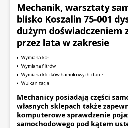
Mechanik, warsztaty s
[ 21 lipca 2026 ]
Palou wygr
blisko Koszalin 75-001 d
WYŚCIGOWE
[ 30 lipca 2026 ]
Kia Sporta
dużym doświadczeniem 
PIERWSZE JAZDY
przez lata w zakresie
Wymiana kół
Wymiana filtrów
Wymiana klocków hamulcowych i tarcz
Wulkanizacja
Mechanicy posiadają części sa
własnych sklepach także zapewn
komputerowe sprawdzenie poja
samochodowego pod kątem uste