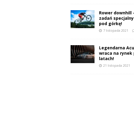
Rower downhill 
zadań specjalnyc
pod górkę!
7 listopada 2021
Legendarna Acu
wraca na rynek 
latach!
21 listopada 2021