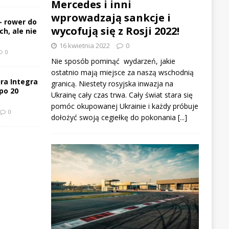
Mercedes i inni
wprowadzają sankcje i
– rower do
wycofują się z Rosji 2022!
h, ale nie
16 kwietnia 2022
0
0
Nie sposób pominąć wydarzeń, jakie
ostatnio mają miejsce za naszą wschodnią
ra Integra
granicą. Niestety rosyjska inwazja na
po 20
Ukrainę cały czas trwa. Cały świat stara się
pomóc okupowanej Ukrainie i każdy próbuje
0
dołożyć swoją cegiełkę do pokonania
[...]