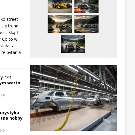
ako street
 się trend
ści. Skąd
? Co to w
stała ta
te pytania
y 4×4
zym warto
0
turystyka
etne hobby
0