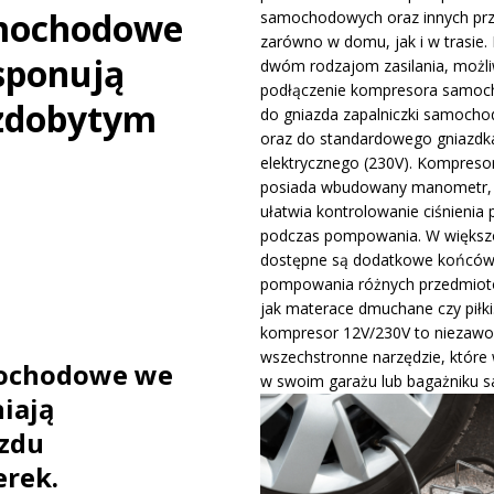
amochodowe
samochodowych oraz innych pr
ywa IndyCar w Nashville i ucieka w mistrzostwach
WIADOMOŚCI
zarówno w domu, jak i w trasie. 
ysponują
dwóm rodzajom zasilania, możli
podłączenie kompresora samo
ge – osiągi, wersje silnikowe i pierwsze wrażenia z jazdy testowej
zdobytym
do gniazda zapalniczki samocho
oraz do standardowego gniazdk
elektrycznego (230V). Kompreso
posiada wbudowany manometr, 
ułatwia kontrolowanie ciśnienia 
podczas pompowania. W większo
dostępne są dodatkowe końców
pompowania różnych przedmiotó
jak materace dmuchane czy piłki
kompresor 12V/230V to niezawo
wszechstronne narzędzie, które
mochodowe we
w swoim garażu lub bagażniku 
iają
zdu
rek.