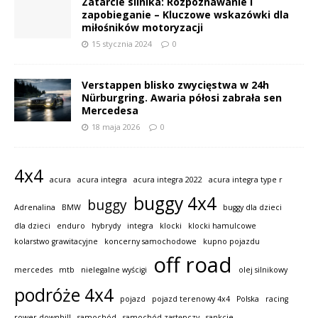
Zatarcie silnika: Rozpoznawanie i
zapobieganie – Kluczowe wskazówki dla
miłośników motoryzacji
15 stycznia 2024
0
Verstappen blisko zwycięstwa w 24h
Nürburgring. Awaria półosi zabrała sen
Mercedesa
18 maja 2026
0
4x4
acura
acura integra
acura integra 2022
acura integra type r
buggy 4x4
buggy
Adrenalina
BMW
buggy dla dzieci
dla dzieci
enduro
hybrydy
integra
klocki
klocki hamulcowe
kolarstwo grawitacyjne
koncerny samochodowe
kupno pojazdu
off road
mercedes
mtb
nielegalne wyścigi
olej silnikowy
podróże 4x4
pojazd
pojazd terenowy 4x4
Polska
racing
rower downhill
samochód
samochód zastępczy
sankcje