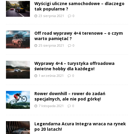
Wyścigi uliczne samochodowe – dlaczego
tak popularne ?
23 sierpnia 2021
0
Off road wyprawy 4×4 terenowe – o czym
warto pamiętać ?
25 sierpnia 2021
0
Wyprawy 4×4 – turystyka offroadowa
świetne hobby dla każdego!
1 września 2021
0
Rower downhill – rower do zadań
specjalnych, ale nie pod górkę!
7 listopada 2021
0
Legendarna Acura Integra wraca na rynek
po 20 latach!