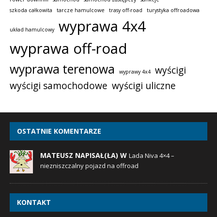
szkoda całkowita
tarcze hamulcowe
trasy off-road
turystyka offroadowa
wyprawa 4x4
układ hamulcowy
wyprawa off-road
wyprawa terenowa
wyścigi
wyprawy 4x4
wyścigi samochodowe
wyścigi uliczne
OSTATNIE KOMENTARZE
MATEUSZ NAPISAŁ(ŁA) W
Lada Niva 4×4 –
niezniszczalny pojazd na offroad
KONTAKT