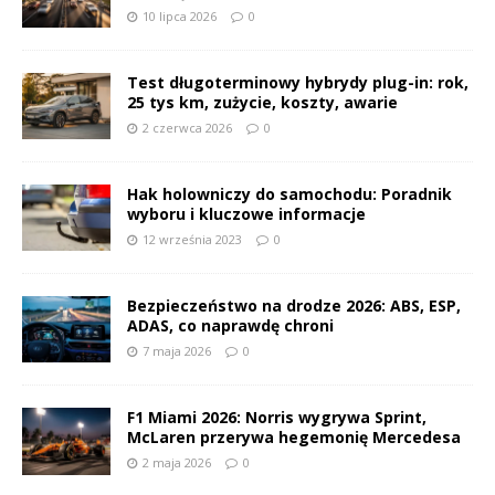
10 lipca 2026
0
Test długoterminowy hybrydy plug-in: rok,
25 tys km, zużycie, koszty, awarie
2 czerwca 2026
0
Hak holowniczy do samochodu: Poradnik
wyboru i kluczowe informacje
12 września 2023
0
Bezpieczeństwo na drodze 2026: ABS, ESP,
ADAS, co naprawdę chroni
7 maja 2026
0
F1 Miami 2026: Norris wygrywa Sprint,
McLaren przerywa hegemonię Mercedesa
2 maja 2026
0