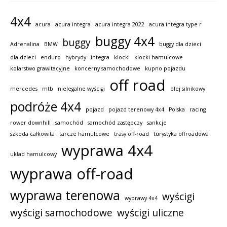
4x4
acura
acura integra
acura integra 2022
acura integra type r
buggy 4x4
buggy
Adrenalina
BMW
buggy dla dzieci
dla dzieci
enduro
hybrydy
integra
klocki
klocki hamulcowe
kolarstwo grawitacyjne
koncerny samochodowe
kupno pojazdu
off road
mercedes
mtb
nielegalne wyścigi
olej silnikowy
podróże 4x4
pojazd
pojazd terenowy 4x4
Polska
racing
rower downhill
samochód
samochód zastępczy
sankcje
szkoda całkowita
tarcze hamulcowe
trasy off-road
turystyka offroadowa
wyprawa 4x4
układ hamulcowy
wyprawa off-road
wyprawa terenowa
wyścigi
wyprawy 4x4
wyścigi samochodowe
wyścigi uliczne