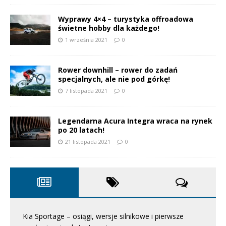
Wyprawy 4×4 – turystyka offroadowa
świetne hobby dla każdego!
1 września 2021
0
Rower downhill – rower do zadań
specjalnych, ale nie pod górkę!
7 listopada 2021
0
Legendarna Acura Integra wraca na rynek
po 20 latach!
21 listopada 2021
0
Kia Sportage – osiągi, wersje silnikowe i pierwsze