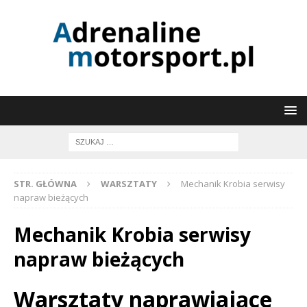
STR. GŁÓWNA
WARSZTATY
Mechanik Krobia serwisy
napraw bieżących
Mechanik Krobia serwisy
napraw bieżących
Warsztaty naprawiające