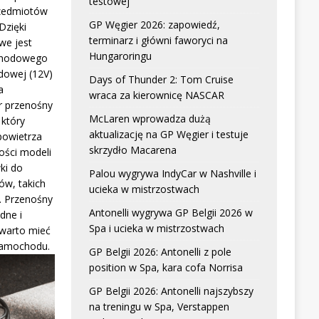
testowej
zedmiotów
GP Węgier 2026: zapowiedź,
Dzięki
terminarz i główni faworyci na
we jest
Hungaroringu
chodowego
dowej (12V)
Days of Thunder 2: Tom Cruise
a
wraca za kierownicę NASCAR
r przenośny
McLaren wprowadza dużą
który
aktualizację na GP Węgier i testuje
powietrza
skrzydło Macarena
ści modeli
ki do
Palou wygrywa IndyCar w Nashville i
w, takich
ucieka w mistrzostwach
. Przenośny
Antonelli wygrywa GP Belgii 2026 w
dne i
Spa i ucieka w mistrzostwach
 warto mieć
samochodu.
GP Belgii 2026: Antonelli z pole
position w Spa, kara cofa Norrisa
GP Belgii 2026: Antonelli najszybszy
na treningu w Spa, Verstappen