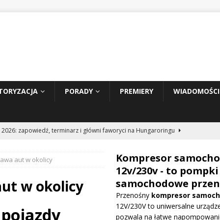
TORYZACJA
PORADY
PREMIERY
WIADOMOŚCI
 2026: zapowiedź, terminarz i główni faworyci na Hungaroringu
Kompresor samoch
awa aut w okolicy
hunder 2: Tom Cruise wraca za kierownicę NASCAR
WIADOMOŚCI
12v/230v - to pompki
ut w okolicy
samochodowe przen
Przenośny
kompresor samoc
prowadza dużą aktualizację na GP Węgier i testuje skrzydło Macarena
12V/230V to uniwersalne urządze
 pojazdy
WE
pozwala na łatwe napompowani