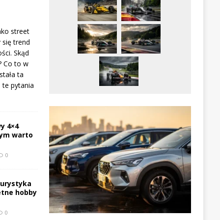
ako street
 się trend
ści. Skąd
? Co to w
stała ta
te pytania
y 4×4
zym warto
0
turystyka
etne hobby
0