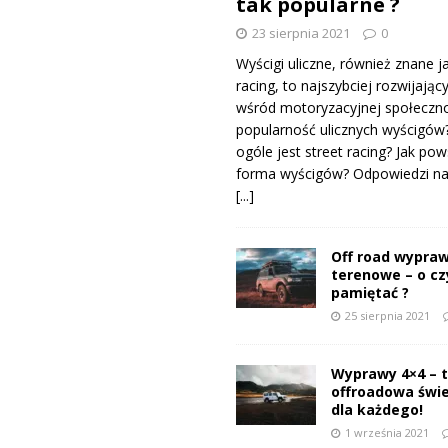
tak popularne ?
23 sierpnia 2021
0
Wyścigi uliczne, również znane j
racing, to najszybciej rozwijający
wśród motoryzacyjnej społeczno
popularność ulicznych wyścigów
ogóle jest street racing? Jak pow
forma wyścigów? Odpowiedzi na 
[...]
Off road wypraw
terenowe – o c
pamiętać ?
25 sierpnia 2021
Wyprawy 4×4 – 
offroadowa świ
dla każdego!
1 września 2021