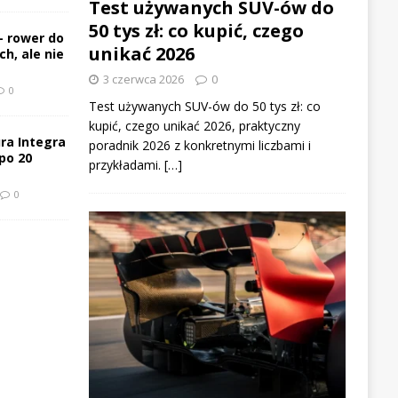
Test używanych SUV-ów do
50 tys zł: co kupić, czego
– rower do
unikać 2026
h, ale nie
3 czerwca 2026
0
0
Test używanych SUV-ów do 50 tys zł: co
kupić, czego unikać 2026, praktyczny
ra Integra
poradnik 2026 z konkretnymi liczbami i
po 20
przykładami. […]
0