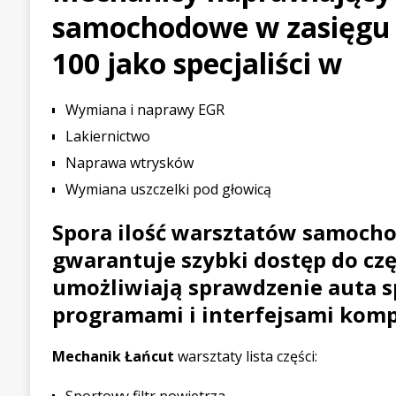
samochodowe w zasięgu 
[ 21 lipca 2026 ]
Palou wygr
WYŚCIGOWE
100 jako specjaliści w
[ 30 lipca 2026 ]
Kia Sporta
Wymiana i naprawy EGR
PIERWSZE JAZDY
Lakiernictwo
Naprawa wtrysków
Wymiana uszczelki pod głowicą
Spora ilość warsztatów samoch
gwarantuje szybki dostęp do czę
umożliwiają sprawdzenie auta s
programami i interfejsami kom
Mechanik Łańcut
warsztaty lista części: