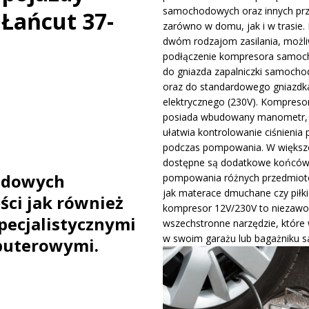
samochodowych oraz innych pr
Łańcut 37-
ywa IndyCar w Nashville i ucieka w mistrzostwach
WIADOMOŚCI
zarówno w domu, jak i w trasie. 
dwóm rodzajom zasilania, możli
podłączenie kompresora samo
ge – osiągi, wersje silnikowe i pierwsze wrażenia z jazdy testowej
do gniazda zapalniczki samocho
oraz do standardowego gniazdk
elektrycznego (230V). Kompreso
posiada wbudowany manometr, 
ułatwia kontrolowanie ciśnienia 
podczas pompowania. W większo
dostępne są dodatkowe końców
odowych
pompowania różnych przedmiotó
jak materace dmuchane czy piłki
ści jak również
kompresor 12V/230V to niezawo
pecjalistycznymi
wszechstronne narzędzie, które
w swoim garażu lub bagażniku 
puterowymi.