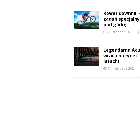
Rower downhill 
zadań specjalnyc
pod górkę!
7 listopada 2021
Legendarna Acu
wraca na rynek 
latach!
21 listopada 2021