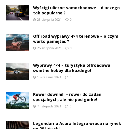
Wyścigi uliczne samochodowe – dlaczego
tak popularne ?
23 sierpnia 2021
0
Off road wyprawy 4×4 terenowe – o czym
warto pamiętać ?
25 sierpnia 2021
0
Wyprawy 4×4 – turystyka offroadowa
świetne hobby dla każdego!
1 września 2021
0
Rower downhill – rower do zadań
specjalnych, ale nie pod górkę!
7 listopada 2021
0
Legendarna Acura Integra wraca na rynek
po 20 latach!