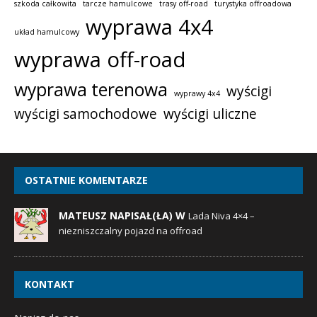
szkoda całkowita
tarcze hamulcowe
trasy off-road
turystyka offroadowa
wyprawa 4x4
układ hamulcowy
wyprawa off-road
wyprawa terenowa
wyścigi
wyprawy 4x4
wyścigi samochodowe
wyścigi uliczne
OSTATNIE KOMENTARZE
MATEUSZ NAPISAŁ(ŁA) W
Lada Niva 4×4 –
niezniszczalny pojazd na offroad
KONTAKT