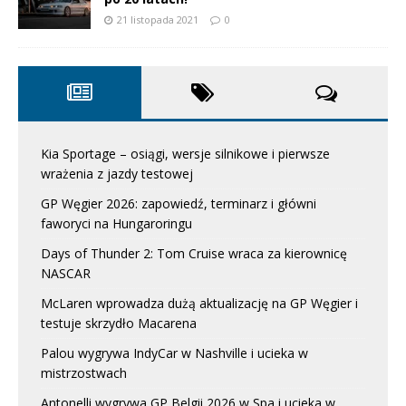
21 listopada 2021
0
Kia Sportage – osiągi, wersje silnikowe i pierwsze
wrażenia z jazdy testowej
GP Węgier 2026: zapowiedź, terminarz i główni
faworyci na Hungaroringu
Days of Thunder 2: Tom Cruise wraca za kierownicę
NASCAR
McLaren wprowadza dużą aktualizację na GP Węgier i
testuje skrzydło Macarena
Palou wygrywa IndyCar w Nashville i ucieka w
mistrzostwach
Antonelli wygrywa GP Belgii 2026 w Spa i ucieka w