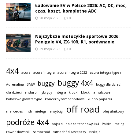
Ładowanie EV w Polsce 2026: AC, DC, moc,
czas, koszt, kompletne ABC
20 maja 2026
0
Najszybsze motocykle sportowe 2026:
Panigale V4, ZX-10R, R1, porównanie
29 maja 2026
0
4x4
acura
acura integra
acura integra 2022
acura integra type r
buggy 4x4
buggy
Adrenalina
BMW
buggy dla dzieci
dla dzieci
enduro
hybrydy
integra
klocki
klocki hamulcowe
kolarstwo grawitacyjne
koncerny samochodowe
kupno pojazdu
off road
mercedes
mtb
nielegalne wyścigi
olej silnikowy
podróże 4x4
pojazd
pojazd terenowy 4x4
Polska
racing
rower downhill
samochód
samochód zastępczy
sankcje