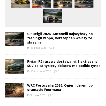
GP Belgii 2026: Antonelli najszybszy na
treningu w Spa, Verstappen walczy ze
skrzynią
18 lipca 2026
0
Rivian R2 rusza z dostawami. Elektryczny
SUV za 45 tysiecy dolarow ma podbic rynek
10 czerwca 2026
0
WRC Portugalia 2026: Ogier liderem po
dramacie Fourmaux
9 maja 2026
0