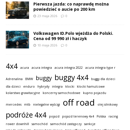
Pierwsza jazda: co naprawdę można
powiedzieć o aucie po 200 km
23 maja 2026
0
Volkswagen ID.Polo wjeżdża do Polski.
Cena od 99 990 zł i haczyk
10 maja 2026
0
4x4
acura
acura integra
acura integra 2022
acura integra type r
buggy 4x4
buggy
Adrenalina
BMW
buggy dla dzieci
dla dzieci
enduro
hybrydy
integra
klocki
klocki hamulcowe
kolarstwo grawitacyjne
koncerny samochodowe
kupno pojazdu
off road
mercedes
mtb
nielegalne wyścigi
olej silnikowy
podróże 4x4
pojazd
pojazd terenowy 4x4
Polska
racing
rower downhill
samochód
samochód zastępczy
sankcje