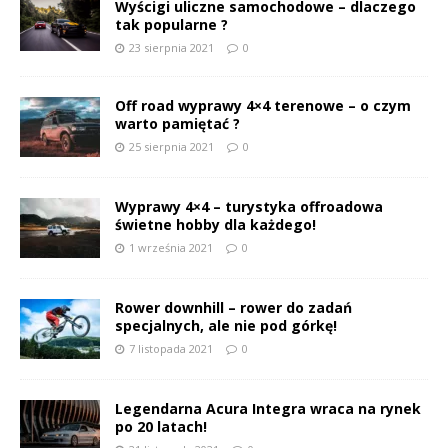
Wyścigi uliczne samochodowe – dlaczego
tak popularne ?
23 sierpnia 2021
0
Off road wyprawy 4×4 terenowe – o czym
warto pamiętać ?
25 sierpnia 2021
0
Wyprawy 4×4 – turystyka offroadowa
świetne hobby dla każdego!
1 września 2021
0
Rower downhill – rower do zadań
specjalnych, ale nie pod górkę!
7 listopada 2021
0
Legendarna Acura Integra wraca na rynek
po 20 latach!