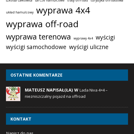
szkoda całkowita
tarcze hamulcowe
trasy off-road
turystyka offroadowa
wyprawa 4x4
układ hamulcowy
wyprawa off-road
wyprawa terenowa
wyścigi
wyprawy 4x4
wyścigi samochodowe
wyścigi uliczne
OSTATNIE KOMENTARZE
MATEUSZ NAPISAŁ(ŁA) W
Lada Niva 4×4 –
niezniszczalny pojazd na offroad
KONTAKT
Napisz do nas