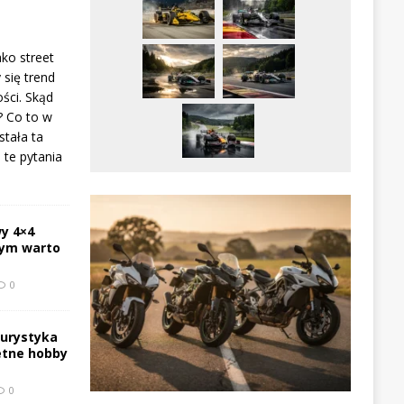
ako street
 się trend
ści. Skąd
? Co to w
stała ta
te pytania
y 4×4
zym warto
0
turystyka
etne hobby
0