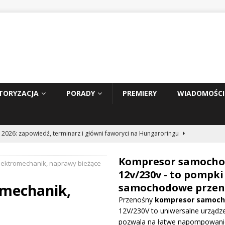
TORYZACJA
PORADY
PREMIERY
WIADOMOŚCI
 2026: zapowiedź, terminarz i główni faworyci na Hungaroringu
Kompresor samoch
lektromechanik, naprawy bieżące
hunder 2: Tom Cruise wraca za kierownicę NASCAR
WIADOMOŚCI
12v/230v - to pompki
omechanik,
samochodowe przen
Przenośny
kompresor samoc
prowadza dużą aktualizację na GP Węgier i testuje skrzydło Macarena
12V/230V to uniwersalne urządze
WE
pozwala na łatwe napompowani