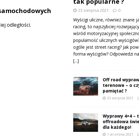
tak popularne ?
 samochodowych
23 sierpnia 2021
0
Wyścigi uliczne, również znane j
j odległości.
racing, to najszybciej rozwijający
wśród motoryzacyjnej społeczno
popularność ulicznych wyścigów
ogóle jest street racing? Jak pow
forma wyścigów? Odpowiedzi na 
[...]
Off road wypraw
terenowe – o c
pamiętać ?
25 sierpnia 2021
Wyprawy 4×4 – 
offroadowa świ
dla każdego!
1 września 2021