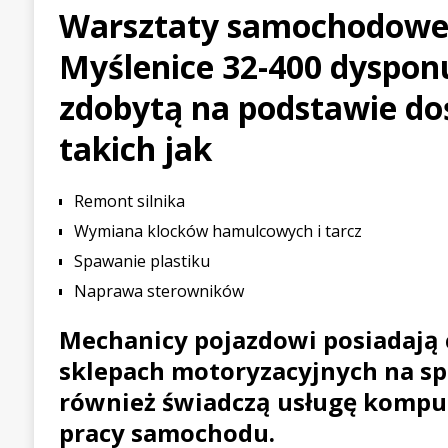
Warsztaty samochodowe
[ 21 lipca 2026 ]
Palou wygr
Myślenice 32-400 dyspon
WYŚCIGOWE
[ 30 lipca 2026 ]
Kia Sporta
zdobytą na podstawie do
PIERWSZE JAZDY
takich jak
Remont silnika
Wymiana klocków hamulcowych i tarcz
Spawanie plastiku
Naprawa sterowników
Mechanicy pojazdowi posiadają 
sklepach motoryzacyjnych na sp
również świadczą usługę kompu
pracy samochodu.