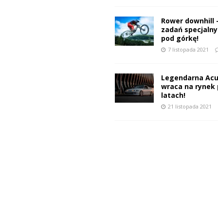
Rower downhill 
zadań specjalnyc
pod górkę!
7 listopada 2021
Legendarna Acu
wraca na rynek 
latach!
21 listopada 2021