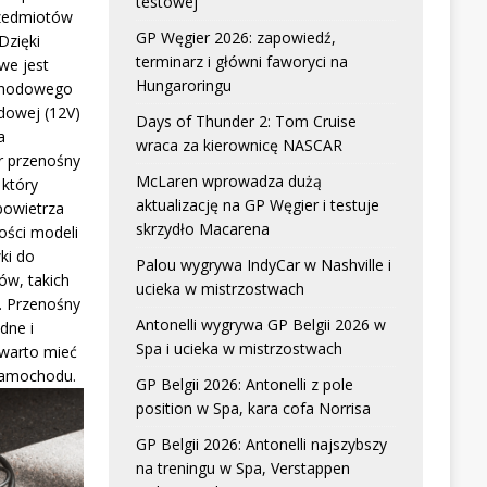
testowej
zedmiotów
GP Węgier 2026: zapowiedź,
Dzięki
terminarz i główni faworyci na
we jest
Hungaroringu
chodowego
dowej (12V)
Days of Thunder 2: Tom Cruise
a
wraca za kierownicę NASCAR
r przenośny
McLaren wprowadza dużą
który
aktualizację na GP Węgier i testuje
powietrza
skrzydło Macarena
ści modeli
ki do
Palou wygrywa IndyCar w Nashville i
w, takich
ucieka w mistrzostwach
. Przenośny
Antonelli wygrywa GP Belgii 2026 w
dne i
Spa i ucieka w mistrzostwach
 warto mieć
samochodu.
GP Belgii 2026: Antonelli z pole
position w Spa, kara cofa Norrisa
GP Belgii 2026: Antonelli najszybszy
na treningu w Spa, Verstappen