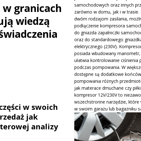
 w granicach
samochodowych oraz innych pr
ywa IndyCar w Nashville i ucieka w mistrzostwach
WIADOMOŚCI
zarówno w domu, jak i w trasie. 
ują wiedzą
dwóm rodzajom zasilania, możli
podłączenie kompresora samo
ge – osiągi, wersje silnikowe i pierwsze wrażenia z jazdy testowej
świadczenia
do gniazda zapalniczki samocho
oraz do standardowego gniazdk
elektrycznego (230V). Kompreso
posiada wbudowany manometr, 
ułatwia kontrolowanie ciśnienia 
podczas pompowania. W większo
dostępne są dodatkowe końców
pompowania różnych przedmiotó
jak materace dmuchane czy piłki
kompresor 12V/230V to niezawo
wszechstronne narzędzie, które
części w swoich
w swoim garażu lub bagażniku 
rzedaż jak
terowej analizy