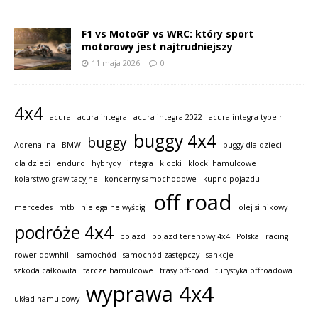
F1 vs MotoGP vs WRC: który sport
motorowy jest najtrudniejszy
11 maja 2026
0
4x4
acura
acura integra
acura integra 2022
acura integra type r
buggy 4x4
buggy
Adrenalina
BMW
buggy dla dzieci
dla dzieci
enduro
hybrydy
integra
klocki
klocki hamulcowe
kolarstwo grawitacyjne
koncerny samochodowe
kupno pojazdu
off road
mercedes
mtb
nielegalne wyścigi
olej silnikowy
podróże 4x4
pojazd
pojazd terenowy 4x4
Polska
racing
rower downhill
samochód
samochód zastępczy
sankcje
szkoda całkowita
tarcze hamulcowe
trasy off-road
turystyka offroadowa
wyprawa 4x4
układ hamulcowy