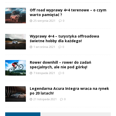
Off road wyprawy 4×4 terenowe – o czym
warto pamiętać ?
25 sierpnia 2021
0
Wyprawy 4×4 – turystyka offroadowa
świetne hobby dla każdego!
1 września 2021
0
Rower downhill – rower do zadań
specjalnych, ale nie pod górkę!
7 listopada 2021
0
Legendarna Acura Integra wraca na rynek
po 20 latach!
21 listopada 2021
0