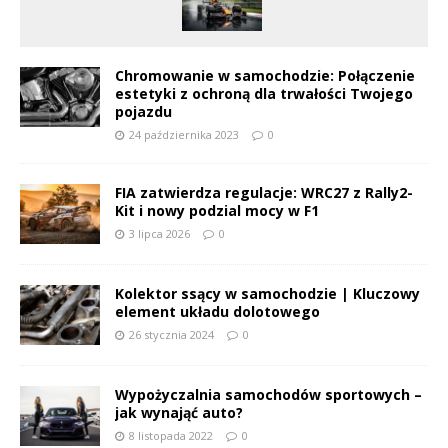
Chromowanie w samochodzie: Połączenie
estetyki z ochroną dla trwałości Twojego
pojazdu
24 października 2023
0
FIA zatwierdza regulacje: WRC27 z Rally2-
Kit i nowy podzial mocy w F1
3 lipca 2026
0
Kolektor ssący w samochodzie | Kluczowy
element układu dolotowego
26 stycznia 2024
0
Wypożyczalnia samochodów sportowych –
jak wynająć auto?
8 listopada 2022
0