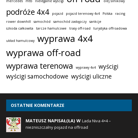
mercedes
mtb
nielegalne wyścigi
olej silnikowy
podróże 4x4
pojazd
pojazd terenowy 4x4
Polska
racing
rower downhill
samochód
samochód zastępczy
sankcje
szkoda całkowita
tarcze hamulcowe
trasy off-road
turystyka offroadowa
wyprawa 4x4
układ hamulcowy
wyprawa off-road
wyprawa terenowa
wyścigi
wyprawy 4x4
wyścigi samochodowe
wyścigi uliczne
OSTATNIE KOMENTARZE
MATEUSZ NAPISAŁ(ŁA) W
Lada Niva 4×4 –
niezniszczalny pojazd na offroad