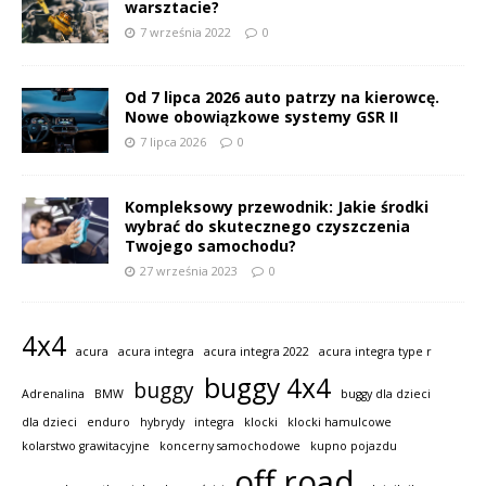
warsztacie?
7 września 2022
0
Od 7 lipca 2026 auto patrzy na kierowcę.
Nowe obowiązkowe systemy GSR II
7 lipca 2026
0
Kompleksowy przewodnik: Jakie środki
wybrać do skutecznego czyszczenia
Twojego samochodu?
27 września 2023
0
4x4
acura
acura integra
acura integra 2022
acura integra type r
buggy 4x4
buggy
Adrenalina
BMW
buggy dla dzieci
dla dzieci
enduro
hybrydy
integra
klocki
klocki hamulcowe
kolarstwo grawitacyjne
koncerny samochodowe
kupno pojazdu
off road