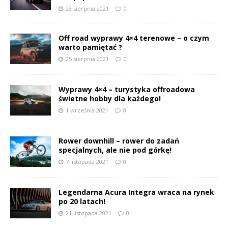
23 sierpnia 2021
0
Off road wyprawy 4×4 terenowe – o czym
warto pamiętać ?
25 sierpnia 2021
0
Wyprawy 4×4 – turystyka offroadowa
świetne hobby dla każdego!
1 września 2021
0
Rower downhill – rower do zadań
specjalnych, ale nie pod górkę!
7 listopada 2021
0
Legendarna Acura Integra wraca na rynek
po 20 latach!
21 listopada 2021
0