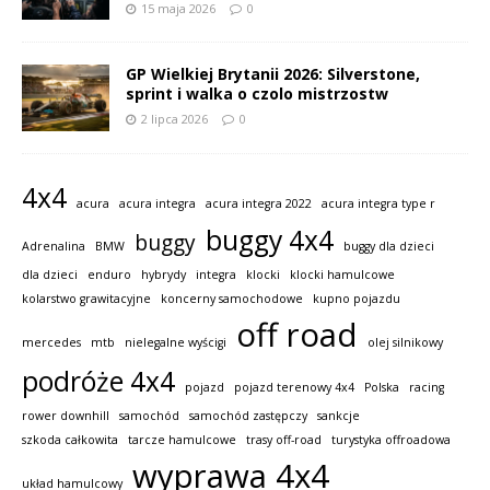
15 maja 2026
0
GP Wielkiej Brytanii 2026: Silverstone,
sprint i walka o czolo mistrzostw
2 lipca 2026
0
4x4
acura
acura integra
acura integra 2022
acura integra type r
buggy 4x4
buggy
Adrenalina
BMW
buggy dla dzieci
dla dzieci
enduro
hybrydy
integra
klocki
klocki hamulcowe
kolarstwo grawitacyjne
koncerny samochodowe
kupno pojazdu
off road
mercedes
mtb
nielegalne wyścigi
olej silnikowy
podróże 4x4
pojazd
pojazd terenowy 4x4
Polska
racing
rower downhill
samochód
samochód zastępczy
sankcje
szkoda całkowita
tarcze hamulcowe
trasy off-road
turystyka offroadowa
wyprawa 4x4
układ hamulcowy