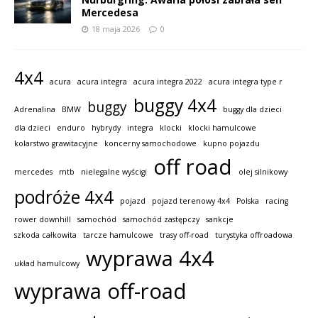
Mercedesa
18 maja 2026
0
4x4
acura
acura integra
acura integra 2022
acura integra type r
buggy 4x4
buggy
Adrenalina
BMW
buggy dla dzieci
dla dzieci
enduro
hybrydy
integra
klocki
klocki hamulcowe
kolarstwo grawitacyjne
koncerny samochodowe
kupno pojazdu
off road
mercedes
mtb
nielegalne wyścigi
olej silnikowy
podróże 4x4
pojazd
pojazd terenowy 4x4
Polska
racing
rower downhill
samochód
samochód zastępczy
sankcje
szkoda całkowita
tarcze hamulcowe
trasy off-road
turystyka offroadowa
wyprawa 4x4
układ hamulcowy
wyprawa off-road