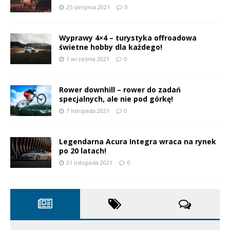
25 sierpnia 2021
0
Wyprawy 4×4 – turystyka offroadowa
świetne hobby dla każdego!
1 września 2021
0
Rower downhill – rower do zadań
specjalnych, ale nie pod górkę!
7 listopada 2021
0
Legendarna Acura Integra wraca na rynek
po 20 latach!
21 listopada 2021
0