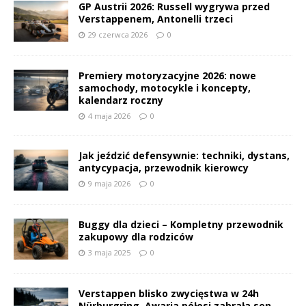
GP Austrii 2026: Russell wygrywa przed
Verstappenem, Antonelli trzeci
29 czerwca 2026
0
Premiery motoryzacyjne 2026: nowe
samochody, motocykle i koncepty,
kalendarz roczny
4 maja 2026
0
Jak jeździć defensywnie: techniki, dystans,
antycypacja, przewodnik kierowcy
9 maja 2026
0
Buggy dla dzieci – Kompletny przewodnik
zakupowy dla rodziców
3 maja 2025
0
Verstappen blisko zwycięstwa w 24h
Nürburgring. Awaria półosi zabrała sen