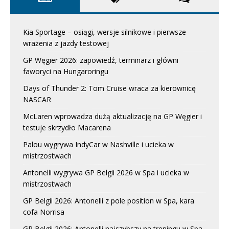
Kia Sportage – osiągi, wersje silnikowe i pierwsze
wrażenia z jazdy testowej
GP Węgier 2026: zapowiedź, terminarz i główni
faworyci na Hungaroringu
Days of Thunder 2: Tom Cruise wraca za kierownicę
NASCAR
McLaren wprowadza dużą aktualizację na GP Węgier i
testuje skrzydło Macarena
Palou wygrywa IndyCar w Nashville i ucieka w
mistrzostwach
Antonelli wygrywa GP Belgii 2026 w Spa i ucieka w
mistrzostwach
GP Belgii 2026: Antonelli z pole position w Spa, kara
cofa Norrisa
GP Belgii 2026: Antonelli najszybszy na treningu w Spa,