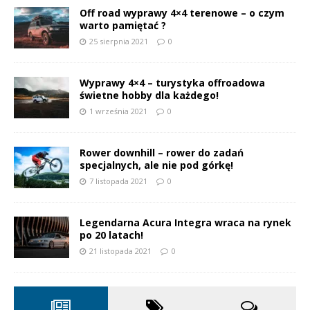
Off road wyprawy 4×4 terenowe – o czym
warto pamiętać ?
25 sierpnia 2021
0
Wyprawy 4×4 – turystyka offroadowa
świetne hobby dla każdego!
1 września 2021
0
Rower downhill – rower do zadań
specjalnych, ale nie pod górkę!
7 listopada 2021
0
Legendarna Acura Integra wraca na rynek
po 20 latach!
21 listopada 2021
0