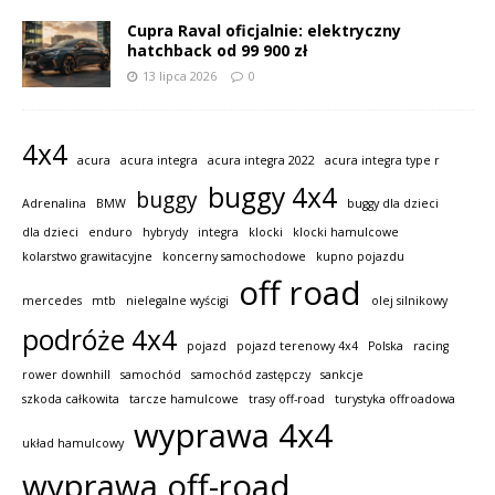
Cupra Raval oficjalnie: elektryczny
hatchback od 99 900 zł
13 lipca 2026
0
4x4
acura
acura integra
acura integra 2022
acura integra type r
buggy 4x4
buggy
Adrenalina
BMW
buggy dla dzieci
dla dzieci
enduro
hybrydy
integra
klocki
klocki hamulcowe
kolarstwo grawitacyjne
koncerny samochodowe
kupno pojazdu
off road
mercedes
mtb
nielegalne wyścigi
olej silnikowy
podróże 4x4
pojazd
pojazd terenowy 4x4
Polska
racing
rower downhill
samochód
samochód zastępczy
sankcje
szkoda całkowita
tarcze hamulcowe
trasy off-road
turystyka offroadowa
wyprawa 4x4
układ hamulcowy
wyprawa off-road