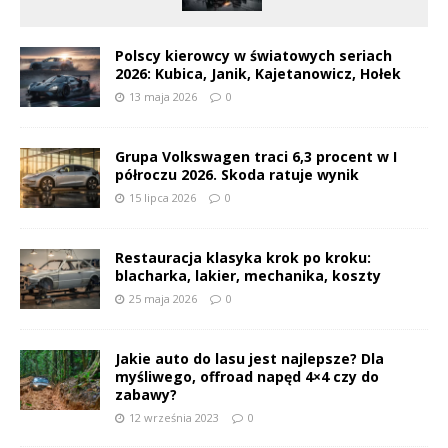
Polscy kierowcy w światowych seriach
2026: Kubica, Janik, Kajetanowicz, Hołek
13 maja 2026
0
Grupa Volkswagen traci 6,3 procent w I
półroczu 2026. Skoda ratuje wynik
15 lipca 2026
0
Restauracja klasyka krok po kroku:
blacharka, lakier, mechanika, koszty
25 maja 2026
0
Jakie auto do lasu jest najlepsze? Dla
myśliwego, offroad napęd 4×4 czy do
zabawy?
12 września 2023
0