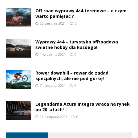
Off road wyprawy 4×4 terenowe – o czym
warto pamiętać ?
25 sierpnia 2021
0
Wyprawy 4×4 – turystyka offroadowa
świetne hobby dla każdego!
1 września 2021
0
Rower downhill – rower do zadań
specjalnych, ale nie pod górkę!
7 listopada 2021
0
Legendarna Acura Integra wraca na rynek
po 20 latach!
21 listopada 2021
0