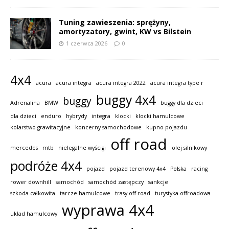
Tuning zawieszenia: sprężyny,
amortyzatory, gwint, KW vs Bilstein
1 czerwca 2026
0
4x4
acura
acura integra
acura integra 2022
acura integra type r
buggy 4x4
buggy
Adrenalina
BMW
buggy dla dzieci
dla dzieci
enduro
hybrydy
integra
klocki
klocki hamulcowe
kolarstwo grawitacyjne
koncerny samochodowe
kupno pojazdu
off road
mercedes
mtb
nielegalne wyścigi
olej silnikowy
podróże 4x4
pojazd
pojazd terenowy 4x4
Polska
racing
rower downhill
samochód
samochód zastępczy
sankcje
szkoda całkowita
tarcze hamulcowe
trasy off-road
turystyka offroadowa
wyprawa 4x4
układ hamulcowy