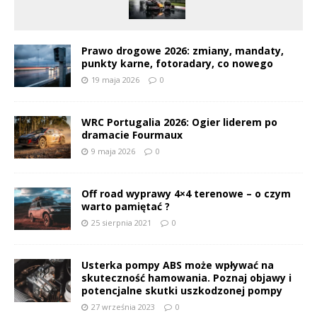
Prawo drogowe 2026: zmiany, mandaty,
punkty karne, fotoradary, co nowego
19 maja 2026
0
WRC Portugalia 2026: Ogier liderem po
dramacie Fourmaux
9 maja 2026
0
Off road wyprawy 4×4 terenowe – o czym
warto pamiętać ?
25 sierpnia 2021
0
Usterka pompy ABS może wpływać na
skuteczność hamowania. Poznaj objawy i
potencjalne skutki uszkodzonej pompy
27 września 2023
0