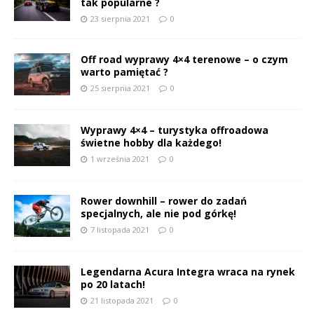
tak popularne ?
23 sierpnia 2021
0
Off road wyprawy 4×4 terenowe – o czym
warto pamiętać ?
25 sierpnia 2021
0
Wyprawy 4×4 – turystyka offroadowa
świetne hobby dla każdego!
1 września 2021
0
Rower downhill – rower do zadań
specjalnych, ale nie pod górkę!
7 listopada 2021
0
Legendarna Acura Integra wraca na rynek
po 20 latach!
21 listopada 2021
0