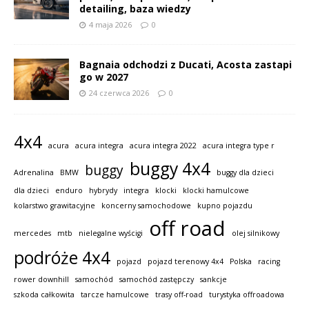
detailing, baza wiedzy
4 maja 2026
0
Bagnaia odchodzi z Ducati, Acosta zastapi
go w 2027
24 czerwca 2026
0
4x4
acura
acura integra
acura integra 2022
acura integra type r
buggy 4x4
buggy
Adrenalina
BMW
buggy dla dzieci
dla dzieci
enduro
hybrydy
integra
klocki
klocki hamulcowe
kolarstwo grawitacyjne
koncerny samochodowe
kupno pojazdu
off road
mercedes
mtb
nielegalne wyścigi
olej silnikowy
podróże 4x4
pojazd
pojazd terenowy 4x4
Polska
racing
rower downhill
samochód
samochód zastępczy
sankcje
szkoda całkowita
tarcze hamulcowe
trasy off-road
turystyka offroadowa