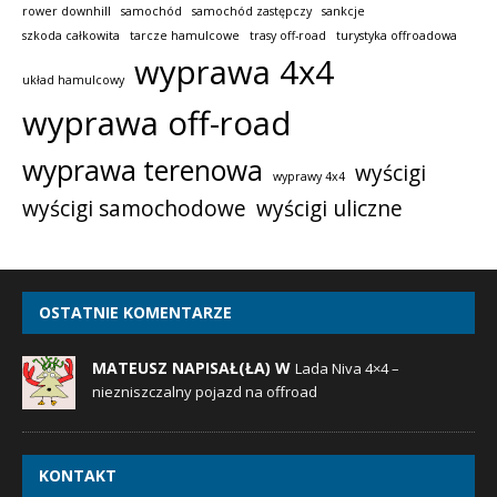
rower downhill
samochód
samochód zastępczy
sankcje
szkoda całkowita
tarcze hamulcowe
trasy off-road
turystyka offroadowa
wyprawa 4x4
układ hamulcowy
wyprawa off-road
wyprawa terenowa
wyścigi
wyprawy 4x4
wyścigi samochodowe
wyścigi uliczne
OSTATNIE KOMENTARZE
MATEUSZ NAPISAŁ(ŁA) W
Lada Niva 4×4 –
niezniszczalny pojazd na offroad
KONTAKT