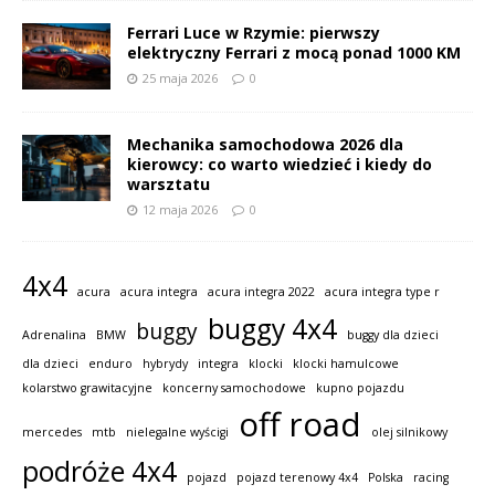
Ferrari Luce w Rzymie: pierwszy
elektryczny Ferrari z mocą ponad 1000 KM
25 maja 2026
0
Mechanika samochodowa 2026 dla
kierowcy: co warto wiedzieć i kiedy do
warsztatu
12 maja 2026
0
4x4
acura
acura integra
acura integra 2022
acura integra type r
buggy 4x4
buggy
Adrenalina
BMW
buggy dla dzieci
dla dzieci
enduro
hybrydy
integra
klocki
klocki hamulcowe
kolarstwo grawitacyjne
koncerny samochodowe
kupno pojazdu
off road
mercedes
mtb
nielegalne wyścigi
olej silnikowy
podróże 4x4
pojazd
pojazd terenowy 4x4
Polska
racing