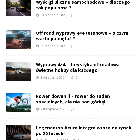
Wyścigi uliczne samochodowe – dlaczego
tak popularne ?
23 sierpnia 2021
0
Off road wyprawy 4×4 terenowe – o czym
warto pamiętać ?
25 sierpnia 2021
0
Wyprawy 4×4 – turystyka offroadowa
świetne hobby dla każdego!
1 września 2021
0
Rower downhill – rower do zadań
specjalnych, ale nie pod górkę!
7 listopada 2021
0
Legendarna Acura Integra wraca na rynek
po 20 latach!