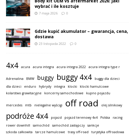
Body kit OEM vs aftermarket 2026: jaki
wybrać i ile kosztuje
7 maja 2026
0
Gdzie kupić akumulator – gwarancja, cena,
dostawa
23 listopada 2022
0
4x4
acura
acura integra
acura integra 2022
acura integra type r
buggy 4x4
buggy
Adrenalina
BMW
buggy dla dzieci
dla dzieci
enduro
hybrydy
integra
klocki
klocki hamulcowe
kolarstwo grawitacyjne
koncerny samochodowe
kupno pojazdu
off road
mercedes
mtb
nielegalne wyścigi
olej silnikowy
podróże 4x4
pojazd
pojazd terenowy 4x4
Polska
racing
rower downhill
samochód
samochód zastępczy
sankcje
szkoda całkowita
tarcze hamulcowe
trasy off-road
turystyka offroadowa