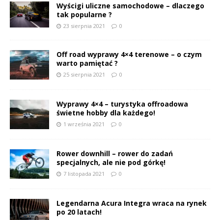
Wyścigi uliczne samochodowe – dlaczego
tak popularne ?
23 sierpnia 2021
0
Off road wyprawy 4×4 terenowe – o czym
warto pamiętać ?
25 sierpnia 2021
0
Wyprawy 4×4 – turystyka offroadowa
świetne hobby dla każdego!
1 września 2021
0
Rower downhill – rower do zadań
specjalnych, ale nie pod górkę!
7 listopada 2021
0
Legendarna Acura Integra wraca na rynek
po 20 latach!