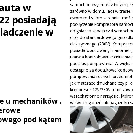
 auta w
samochodowych oraz innych pr
ywa IndyCar w Nashville i ucieka w mistrzostwach
WIADOMOŚCI
zarówno w domu, jak i w trasie. 
22 posiadają
dwóm rodzajom zasilania, możli
podłączenie kompresora samo
ge – osiągi, wersje silnikowe i pierwsze wrażenia z jazdy testowej
wiadczenie w
do gniazda zapalniczki samocho
oraz do standardowego gniazdk
elektrycznego (230V). Kompreso
posiada wbudowany manometr, 
ułatwia kontrolowanie ciśnienia 
podczas pompowania. W większo
dostępne są dodatkowe końców
pompowania różnych przedmiotó
jak materace dmuchane czy piłki
kompresor 12V/230V to niezawo
wszechstronne narzędzie, które
e u mechaników .
w swoim garażu lub bagażniku 
erowe
owego pod kątem