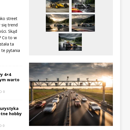
ako street
 się trend
ści. Skąd
? Co to w
stała ta
te pytania
y 4×4
zym warto
0
turystyka
etne hobby
0