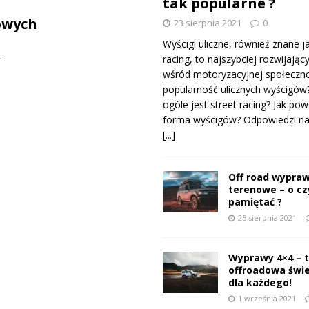
tak popularne ?
owych
23 sierpnia 2021
0
Wyścigi uliczne, również znane j
.
racing, to najszybciej rozwijający
wśród motoryzacyjnej społeczno
popularność ulicznych wyścigów
ogóle jest street racing? Jak pow
forma wyścigów? Odpowiedzi na 
[...]
Off road wypraw
terenowe – o c
pamiętać ?
25 sierpnia 2021
Wyprawy 4×4 – 
offroadowa świ
dla każdego!
1 września 2021