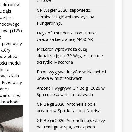
testowej
zedmiotów
GP Węgier 2026: zapowiedź,
Dzięki
terminarz i główni faworyci na
we jest
Hungaroringu
chodowego
dowej (12V)
Days of Thunder 2: Tom Cruise
a
wraca za kierownicę NASCAR
r przenośny
McLaren wprowadza dużą
który
aktualizację na GP Węgier i testuje
powietrza
skrzydło Macarena
ści modeli
ki do
Palou wygrywa IndyCar w Nashville i
w, takich
ucieka w mistrzostwach
. Przenośny
Antonelli wygrywa GP Belgii 2026 w
dne i
Spa i ucieka w mistrzostwach
 warto mieć
samochodu.
GP Belgii 2026: Antonelli z pole
position w Spa, kara cofa Norrisa
GP Belgii 2026: Antonelli najszybszy
na treningu w Spa, Verstappen