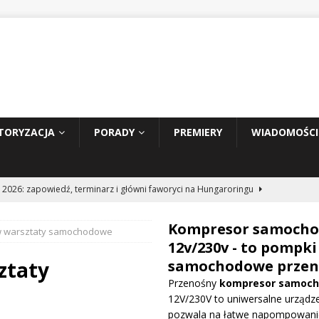
TORYZACJA
PORADY
PREMIERY
WIADOMOŚCI
 2026: zapowiedź, terminarz i główni faworyci na Hungaroringu
Kompresor samoch
w warsztaty samochodowe
hunder 2: Tom Cruise wraca za kierownicę NASCAR
WIADOMOŚCI
12v/230v - to pompki
ztaty
samochodowe przen
Przenośny
kompresor samoc
prowadza dużą aktualizację na GP Węgier i testuje skrzydło Macarena
12V/230V to uniwersalne urządze
WE
pozwala na łatwe napompowani