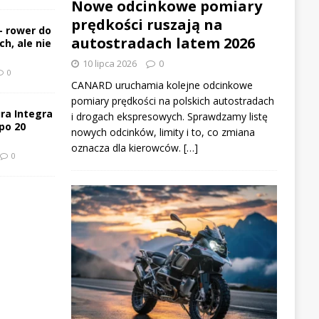
Nowe odcinkowe pomiary
prędkości ruszają na
– rower do
autostradach latem 2026
h, ale nie
10 lipca 2026
0
0
CANARD uruchamia kolejne odcinkowe
pomiary prędkości na polskich autostradach
ra Integra
i drogach ekspresowych. Sprawdzamy listę
po 20
nowych odcinków, limity i to, co zmiana
oznacza dla kierowców. […]
0