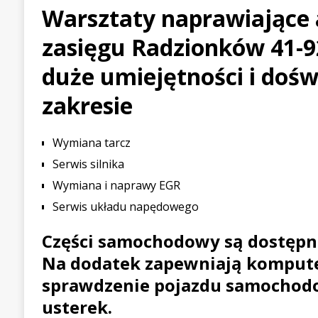
Warsztaty naprawiające
[ 21 lipca 2026 ]
Palou wygr
zasięgu Radzionków 41-9
WYŚCIGOWE
[ 30 lipca 2026 ]
Kia Sporta
duże umiejętności i doś
PIERWSZE JAZDY
zakresie
Wymiana tarcz
Serwis silnika
Wymiana i naprawy EGR
Serwis układu napędowego
Części samochodowy są dostępn
Na dodatek zapewniają komput
sprawdzenie pojazdu samochod
usterek.