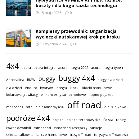
koszty i dla kogo każda technologia
15 maja 2026
0
Kompletny przewodnik: Organizacja
wycieczki autokarowej krok po kroku
18 stycznia 2024
0
4x4
acura
acura integra
acura integra 2022
acura integra type r
buggy 4x4
buggy
Adrenalina
BMW
buggy dla dzieci
dla dzieci
enduro
hybrydy
integra
klocki
klocki hamulcowe
kolarstwo grawitacyjne
koncerny samochodowe
kupno pojazdu
off road
mercedes
mtb
nielegalne wyścigi
olej silnikowy
podróże 4x4
pojazd
pojazd terenowy 4x4
Polska
racing
rower downhill
samochód
samochód zastępczy
sankcje
szkoda całkowita
tarcze hamulcowe
trasy off-road
turystyka offroadowa