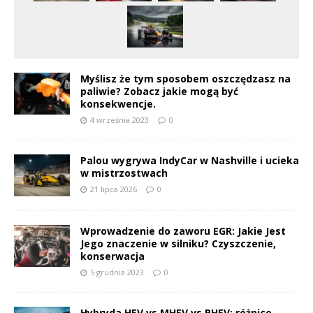
Myślisz że tym sposobem oszczędzasz na
paliwie? Zobacz jakie mogą być
konsekwencje.
4 września 2023
0
Palou wygrywa IndyCar w Nashville i ucieka
w mistrzostwach
21 lipca 2026
0
Wprowadzenie do zaworu EGR: Jakie Jest
Jego znaczenie w silniku? Czyszczenie,
konserwacja
5 grudnia 2023
0
Hybryda HEV vs MHEV vs PHEV: różnice,