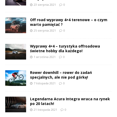
23 sierpnia 2021
0
Off road wyprawy 4×4 terenowe – o czym
warto pamiętać ?
25 sierpnia 2021
0
Wyprawy 4×4 – turystyka offroadowa
świetne hobby dla każdego!
1 września 2021
0
Rower downhill – rower do zadań
specjalnych, ale nie pod górkę!
7 listopada 2021
0
Legendarna Acura Integra wraca na rynek
po 20 latach!
21 listopada 2021
0