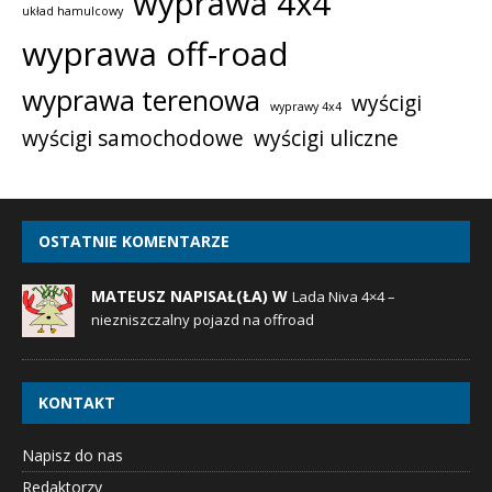
wyprawa 4x4
układ hamulcowy
wyprawa off-road
wyprawa terenowa
wyścigi
wyprawy 4x4
wyścigi samochodowe
wyścigi uliczne
OSTATNIE KOMENTARZE
MATEUSZ NAPISAŁ(ŁA) W
Lada Niva 4×4 –
niezniszczalny pojazd na offroad
KONTAKT
Napisz do nas
Redaktorzy