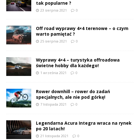
tak popularne ?
23 sierpnia 2021
0
Off road wyprawy 4×4 terenowe – o czym
warto pamiętać ?
25 sierpnia 2021
0
Wyprawy 4×4 – turystyka offroadowa
świetne hobby dla każdego!
1 września 2021
0
Rower downhill – rower do zadań
specjalnych, ale nie pod górkę!
7 listopada 2021
0
Legendarna Acura Integra wraca na rynek
po 20 latach!
21 listopada 2021
0