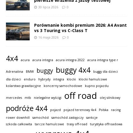
pierwsze wrażenia z jazdy testowej
30 lipca 2026
0
Porównanie kombi premium 2026: A4 Avant
vs 3 Touring vs C-Class T
16 maja 2026
0
4x4
acura
acura integra
acura integra 2022
acura integra type r
buggy 4x4
buggy
Adrenalina
BMW
buggy dla dzieci
dla dzieci
enduro
hybrydy
integra
klocki
klocki hamulcowe
kolarstwo grawitacyjne
koncerny samochodowe
kupno pojazdu
off road
mercedes
mtb
nielegalne wyścigi
olej silnikowy
podróże 4x4
pojazd
pojazd terenowy 4x4
Polska
racing
rower downhill
samochód
samochód zastępczy
sankcje
szkoda całkowita
tarcze hamulcowe
trasy off-road
turystyka offroadowa