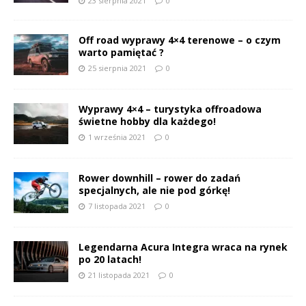
23 sierpnia 2021
0
Off road wyprawy 4×4 terenowe – o czym
warto pamiętać ?
25 sierpnia 2021
0
Wyprawy 4×4 – turystyka offroadowa
świetne hobby dla każdego!
1 września 2021
0
Rower downhill – rower do zadań
specjalnych, ale nie pod górkę!
7 listopada 2021
0
Legendarna Acura Integra wraca na rynek
po 20 latach!
21 listopada 2021
0