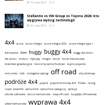
19 maja 2026
0
Stellantis vs VW Group vs Toyota 2026: kto
wygrywa wyścig technologii
20 maja 2026
0
4x4
acura
acura integra
acura integra 2022
acura integra type r
buggy 4x4
buggy
Adrenalina
BMW
buggy dla dzieci
dla dzieci
enduro
hybrydy
integra
klocki
klocki hamulcowe
kolarstwo grawitacyjne
koncerny samochodowe
kupno pojazdu
off road
mercedes
mtb
nielegalne wyścigi
olej silnikowy
podróże 4x4
pojazd
pojazd terenowy 4x4
Polska
racing
rower downhill
samochód
samochód zastępczy
sankcje
szkoda całkowita
tarcze hamulcowe
trasy off-road
turystyka offroadowa
wyprawa 4x4
układ hamulcowy