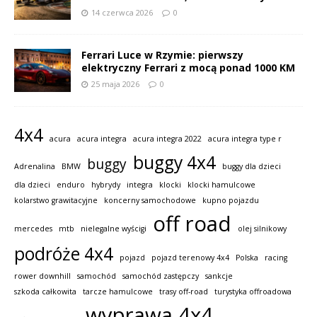
14 czerwca 2026
0
Ferrari Luce w Rzymie: pierwszy
elektryczny Ferrari z mocą ponad 1000 KM
25 maja 2026
0
4x4
acura
acura integra
acura integra 2022
acura integra type r
buggy 4x4
buggy
Adrenalina
BMW
buggy dla dzieci
dla dzieci
enduro
hybrydy
integra
klocki
klocki hamulcowe
kolarstwo grawitacyjne
koncerny samochodowe
kupno pojazdu
off road
mercedes
mtb
nielegalne wyścigi
olej silnikowy
podróże 4x4
pojazd
pojazd terenowy 4x4
Polska
racing
rower downhill
samochód
samochód zastępczy
sankcje
szkoda całkowita
tarcze hamulcowe
trasy off-road
turystyka offroadowa
wyprawa 4x4