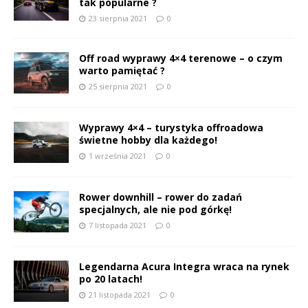
tak popularne ?
23 sierpnia 2021
0
Off road wyprawy 4×4 terenowe – o czym
warto pamiętać ?
25 sierpnia 2021
0
Wyprawy 4×4 – turystyka offroadowa
świetne hobby dla każdego!
1 września 2021
0
Rower downhill – rower do zadań
specjalnych, ale nie pod górkę!
7 listopada 2021
0
Legendarna Acura Integra wraca na rynek
po 20 latach!
21 listopada 2021
0