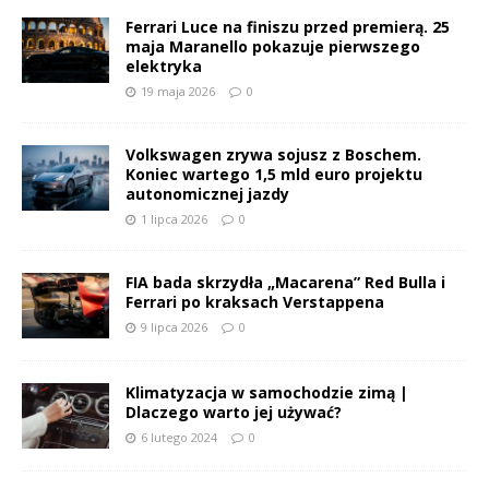
Ferrari Luce na finiszu przed premierą. 25
maja Maranello pokazuje pierwszego
elektryka
19 maja 2026
0
Volkswagen zrywa sojusz z Boschem.
Koniec wartego 1,5 mld euro projektu
autonomicznej jazdy
1 lipca 2026
0
FIA bada skrzydła „Macarena” Red Bulla i
Ferrari po kraksach Verstappena
9 lipca 2026
0
Klimatyzacja w samochodzie zimą |
Dlaczego warto jej używać?
6 lutego 2024
0