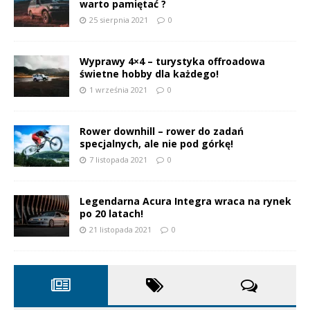
warto pamiętać ?
25 sierpnia 2021
0
Wyprawy 4×4 – turystyka offroadowa
świetne hobby dla każdego!
1 września 2021
0
Rower downhill – rower do zadań
specjalnych, ale nie pod górkę!
7 listopada 2021
0
Legendarna Acura Integra wraca na rynek
po 20 latach!
21 listopada 2021
0