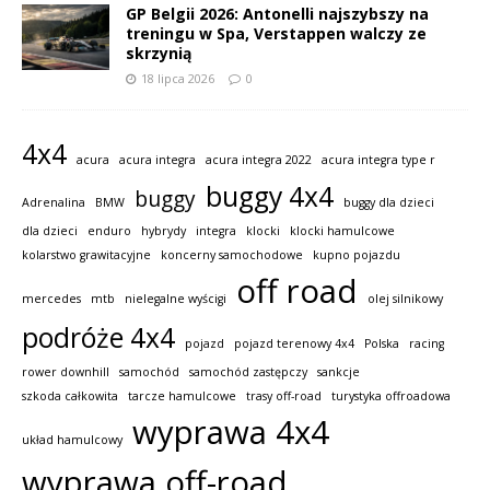
GP Belgii 2026: Antonelli najszybszy na
treningu w Spa, Verstappen walczy ze
skrzynią
18 lipca 2026
0
4x4
acura
acura integra
acura integra 2022
acura integra type r
buggy 4x4
buggy
Adrenalina
BMW
buggy dla dzieci
dla dzieci
enduro
hybrydy
integra
klocki
klocki hamulcowe
kolarstwo grawitacyjne
koncerny samochodowe
kupno pojazdu
off road
mercedes
mtb
nielegalne wyścigi
olej silnikowy
podróże 4x4
pojazd
pojazd terenowy 4x4
Polska
racing
rower downhill
samochód
samochód zastępczy
sankcje
szkoda całkowita
tarcze hamulcowe
trasy off-road
turystyka offroadowa
wyprawa 4x4
układ hamulcowy
wyprawa off-road