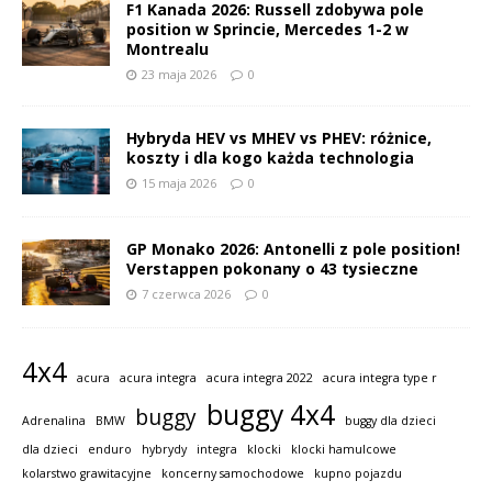
F1 Kanada 2026: Russell zdobywa pole
position w Sprincie, Mercedes 1-2 w
Montrealu
23 maja 2026
0
Hybryda HEV vs MHEV vs PHEV: różnice,
koszty i dla kogo każda technologia
15 maja 2026
0
GP Monako 2026: Antonelli z pole position!
Verstappen pokonany o 43 tysieczne
7 czerwca 2026
0
4x4
acura
acura integra
acura integra 2022
acura integra type r
buggy 4x4
buggy
Adrenalina
BMW
buggy dla dzieci
dla dzieci
enduro
hybrydy
integra
klocki
klocki hamulcowe
kolarstwo grawitacyjne
koncerny samochodowe
kupno pojazdu