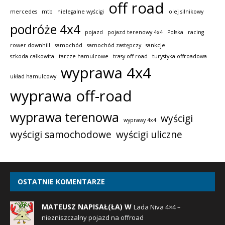
off road
mercedes
mtb
nielegalne wyścigi
olej silnikowy
podróże 4x4
pojazd
pojazd terenowy 4x4
Polska
racing
rower downhill
samochód
samochód zastępczy
sankcje
szkoda całkowita
tarcze hamulcowe
trasy off-road
turystyka offroadowa
wyprawa 4x4
układ hamulcowy
wyprawa off-road
wyprawa terenowa
wyścigi
wyprawy 4x4
wyścigi samochodowe
wyścigi uliczne
OSTATNIE KOMENTARZE
MATEUSZ NAPISAŁ(ŁA) W
Lada Niva 4×4 –
niezniszczalny pojazd na offroad