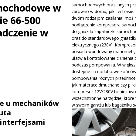
amochodowe w
samochodowych oraz innych pr
ywa IndyCar w Nashville i ucieka w mistrzostwach
WIADOMOŚCI
zarówno w domu, jak i w trasie. 
ie 66-500
dwóm rodzajom zasilania, możli
podłączenie kompresora samo
ge – osiągi, wersje silnikowe i pierwsze wrażenia z jazdy testowej
adczenie w
do gniazda zapalniczki samocho
oraz do standardowego gniazdk
elektrycznego (230V). Kompreso
posiada wbudowany manometr, 
ułatwia kontrolowanie ciśnienia 
podczas pompowania. W większo
dostępne są dodatkowe końców
pompowania różnych przedmiotó
jak materace dmuchane czy piłki
kompresor 12V/230V to niezawo
wszechstronne narzędzie, które
ne u mechaników
w swoim garażu lub bagażniku 
uta
interfejsami