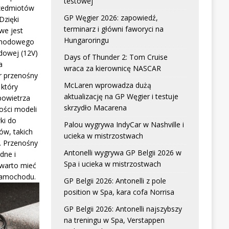
testowej
zedmiotów
GP Węgier 2026: zapowiedź,
Dzięki
terminarz i główni faworyci na
we jest
Hungaroringu
chodowego
dowej (12V)
Days of Thunder 2: Tom Cruise
a
wraca za kierownicę NASCAR
r przenośny
McLaren wprowadza dużą
który
aktualizację na GP Węgier i testuje
powietrza
skrzydło Macarena
ści modeli
ki do
Palou wygrywa IndyCar w Nashville i
w, takich
ucieka w mistrzostwach
. Przenośny
Antonelli wygrywa GP Belgii 2026 w
dne i
Spa i ucieka w mistrzostwach
 warto mieć
samochodu.
GP Belgii 2026: Antonelli z pole
position w Spa, kara cofa Norrisa
GP Belgii 2026: Antonelli najszybszy
na treningu w Spa, Verstappen