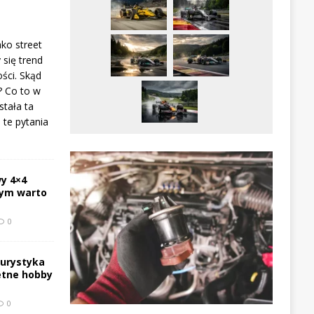
ako street
 się trend
ści. Skąd
? Co to w
stała ta
te pytania
y 4×4
zym warto
0
turystyka
etne hobby
0