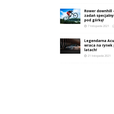
Rower downhill 
zadań specjalnyc
pod górkę!
7 listopada 2021
Legendarna Acu
wraca na rynek 
latach!
21 listopada 2021