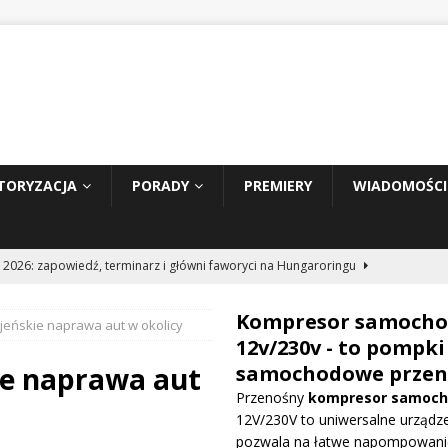
TORYZACJA
PORADY
PREMIERY
WIADOMOŚCI
 2026: zapowiedź, terminarz i główni faworyci na Hungaroringu
Kompresor samoch
jeńskie naprawa aut w okolicy
hunder 2: Tom Cruise wraca za kierownicę NASCAR
WIADOMOŚCI
12v/230v - to pompki
ie naprawa aut
samochodowe przen
Przenośny
kompresor samoc
prowadza dużą aktualizację na GP Węgier i testuje skrzydło Macarena
12V/230V to uniwersalne urządze
WE
pozwala na łatwe napompowani