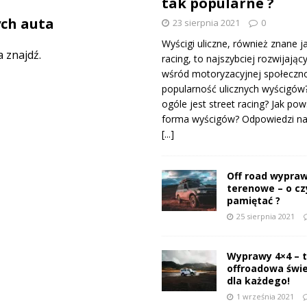
tak popularne ?
ych auta
23 sierpnia 2021
0
Wyścigi uliczne, również znane j
 znajdź.
racing, to najszybciej rozwijający
wśród motoryzacyjnej społeczno
popularność ulicznych wyścigów
ogóle jest street racing? Jak pow
forma wyścigów? Odpowiedzi na 
[...]
Off road wypraw
terenowe – o c
pamiętać ?
25 sierpnia 2021
Wyprawy 4×4 – 
offroadowa świ
dla każdego!
1 września 2021