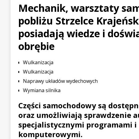
Mechanik, warsztaty s
[ 21 lipca 2026 ]
Palou wygr
pobliżu Strzelce Krajeńsk
WYŚCIGOWE
[ 30 lipca 2026 ]
Kia Sporta
posiadają wiedze i doświ
PIERWSZE JAZDY
obrębie
Wulkanizacja
Wulkanizacja
Naprawy układów wydechowych
Wymiana silnika
Części samochodowy są dostęp
oraz umożliwiają sprawdzenie a
specjalistycznymi programami i 
komputerowymi.