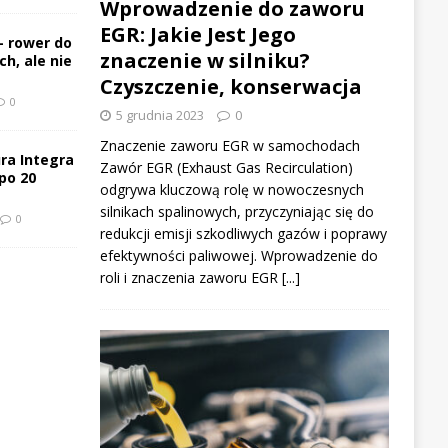
Wprowadzenie do zaworu
EGR: Jakie Jest Jego
– rower do
znaczenie w silniku?
h, ale nie
Czyszczenie, konserwacja
0
5 grudnia 2023
0
Znaczenie zaworu EGR w samochodach
ra Integra
Zawór EGR (Exhaust Gas Recirculation)
po 20
odgrywa kluczową rolę w nowoczesnych
silnikach spalinowych, przyczyniając się do
0
redukcji emisji szkodliwych gazów i poprawy
efektywności paliwowej. Wprowadzenie do
roli i znaczenia zaworu EGR
[...]