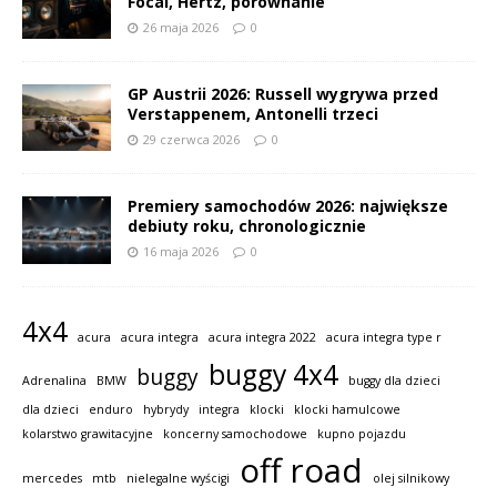
Focal, Hertz, porównanie
26 maja 2026
0
GP Austrii 2026: Russell wygrywa przed
Verstappenem, Antonelli trzeci
29 czerwca 2026
0
Premiery samochodów 2026: największe
debiuty roku, chronologicznie
16 maja 2026
0
4x4
acura
acura integra
acura integra 2022
acura integra type r
buggy 4x4
buggy
Adrenalina
BMW
buggy dla dzieci
dla dzieci
enduro
hybrydy
integra
klocki
klocki hamulcowe
kolarstwo grawitacyjne
koncerny samochodowe
kupno pojazdu
off road
mercedes
mtb
nielegalne wyścigi
olej silnikowy