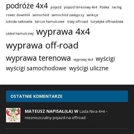
podróże 4x4
pojazd
pojazd terenowy 4x4
Polska
racing
rower downhill
samochód
samochód zastępczy
sankcje
szkoda całkowita
tarcze hamulcowe
trasy off-road
turystyka offroadowa
wyprawa 4x4
układ hamulcowy
wyprawa off-road
wyprawa terenowa
wyścigi
wyprawy 4x4
wyścigi samochodowe
wyścigi uliczne
OSTATNIE KOMENTARZE
MATEUSZ NAPISAŁ(ŁA) W
Lada Niva 4×4 –
niezniszczalny pojazd na offroad