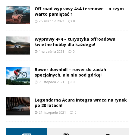
Off road wyprawy 4×4 terenowe – o czym
warto pamiętać ?
25 sierpnia 2021
0
Wyprawy 4×4 – turystyka offroadowa
świetne hobby dla każdego!
1 września 2021
0
Rower downhill – rower do zadań
specjalnych, ale nie pod górkę!
7 listopada 2021
0
Legendarna Acura Integra wraca na rynek
po 20 latach!
21 listopada 2021
0