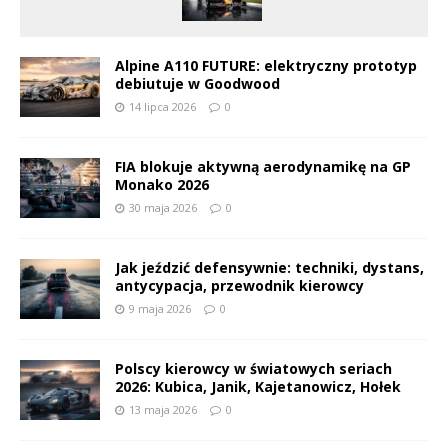
Alpine A110 FUTURE: elektryczny prototyp
debiutuje w Goodwood
14 lipca 2026
0
FIA blokuje aktywną aerodynamikę na GP
Monako 2026
30 maja 2026
0
Jak jeździć defensywnie: techniki, dystans,
antycypacja, przewodnik kierowcy
9 maja 2026
0
Polscy kierowcy w światowych seriach
2026: Kubica, Janik, Kajetanowicz, Hołek
13 maja 2026
0