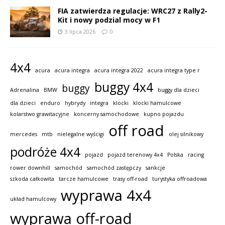
FIA zatwierdza regulacje: WRC27 z Rally2-
Kit i nowy podzial mocy w F1
3 lipca 2026
0
4x4
acura
acura integra
acura integra 2022
acura integra type r
buggy 4x4
buggy
Adrenalina
BMW
buggy dla dzieci
dla dzieci
enduro
hybrydy
integra
klocki
klocki hamulcowe
kolarstwo grawitacyjne
koncerny samochodowe
kupno pojazdu
off road
mercedes
mtb
nielegalne wyścigi
olej silnikowy
podróże 4x4
pojazd
pojazd terenowy 4x4
Polska
racing
rower downhill
samochód
samochód zastępczy
sankcje
szkoda całkowita
tarcze hamulcowe
trasy off-road
turystyka offroadowa
wyprawa 4x4
układ hamulcowy
wyprawa off-road