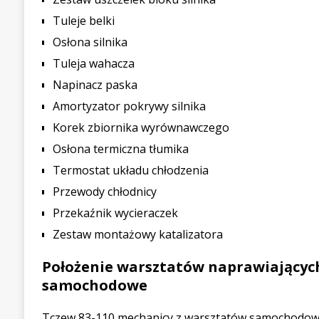
Tuleje belki
Osłona silnika
Tuleja wahacza
Napinacz paska
Amortyzator pokrywy silnika
Korek zbiornika wyrównawczego
Osłona termiczna tłumika
Termostat układu chłodzenia
Przewody chłodnicy
Przekaźnik wycieraczek
Zestaw montażowy katalizatora
Położenie warsztatów naprawiającyc
samochodowe
Tczew 83-110 mechanicy z warsztatów samochodowych