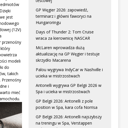
testowej
zedmiotów
GP Węgier 2026: zapowiedź,
Dzięki
terminarz i główni faworyci na
we jest
Hungaroringu
chodowego
dowej (12V)
Days of Thunder 2: Tom Cruise
a
wraca za kierownicę NASCAR
r przenośny
McLaren wprowadza dużą
który
aktualizację na GP Węgier i testuje
powietrza
skrzydło Macarena
ści modeli
ki do
Palou wygrywa IndyCar w Nashville i
w, takich
ucieka w mistrzostwach
. Przenośny
Antonelli wygrywa GP Belgii 2026 w
dne i
Spa i ucieka w mistrzostwach
 warto mieć
samochodu.
GP Belgii 2026: Antonelli z pole
position w Spa, kara cofa Norrisa
GP Belgii 2026: Antonelli najszybszy
na treningu w Spa, Verstappen