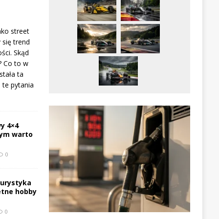
ako street
 się trend
ści. Skąd
? Co to w
stała ta
te pytania
y 4×4
zym warto
0
turystyka
etne hobby
0