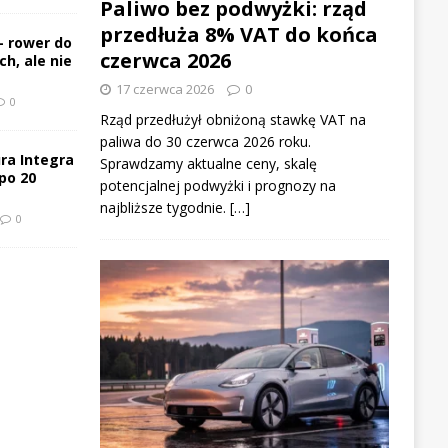
Paliwo bez podwyżki: rząd
przedłuża 8% VAT do końca
– rower do
czerwca 2026
h, ale nie
17 czerwca 2026
0
0
Rząd przedłużył obniżoną stawkę VAT na
paliwa do 30 czerwca 2026 roku.
ra Integra
Sprawdzamy aktualne ceny, skalę
po 20
potencjalnej podwyżki i prognozy na
najbliższe tygodnie. […]
0