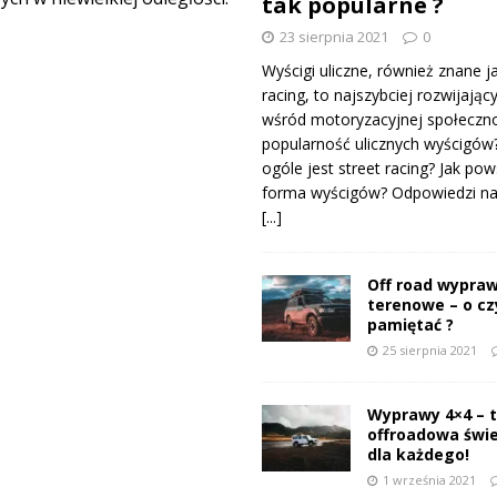
tak popularne ?
23 sierpnia 2021
0
Wyścigi uliczne, również znane j
racing, to najszybciej rozwijający
wśród motoryzacyjnej społeczno
popularność ulicznych wyścigów
ogóle jest street racing? Jak pow
forma wyścigów? Odpowiedzi na 
[...]
Off road wypraw
terenowe – o c
pamiętać ?
25 sierpnia 2021
Wyprawy 4×4 – 
offroadowa świ
dla każdego!
1 września 2021