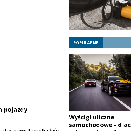
POPULARNE
h pojazdy
Wyścigi uliczne
samochodowe – dlac
 w niewielkiej odległości.