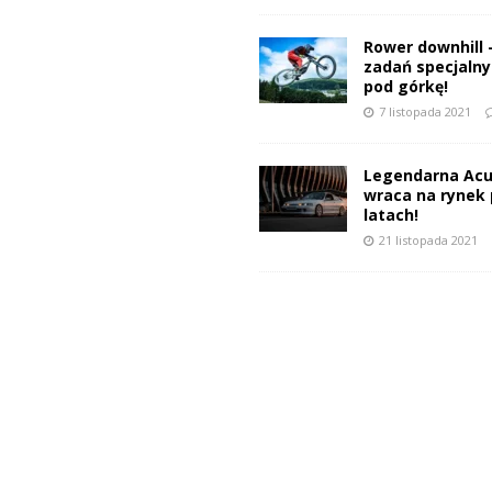
Rower downhill 
zadań specjalnyc
pod górkę!
7 listopada 2021
Legendarna Acu
wraca na rynek 
latach!
21 listopada 2021