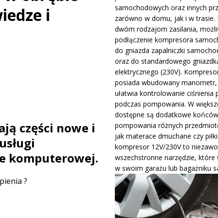
samochodowych oraz innych pr
iedze i
ywa IndyCar w Nashville i ucieka w mistrzostwach
WIADOMOŚCI
zarówno w domu, jak i w trasie. 
dwóm rodzajom zasilania, możli
podłączenie kompresora samo
ge – osiągi, wersje silnikowe i pierwsze wrażenia z jazdy testowej
do gniazda zapalniczki samocho
oraz do standardowego gniazdk
elektrycznego (230V). Kompreso
posiada wbudowany manometr, 
ułatwia kontrolowanie ciśnienia 
podczas pompowania. W większo
dostępne są dodatkowe końców
ją części nowe i
pompowania różnych przedmiotó
jak materace dmuchane czy piłki
usługi
kompresor 12V/230V to niezawo
ce komputerowej.
wszechstronne narzędzie, które
w swoim garażu lub bagażniku 
pienia ?