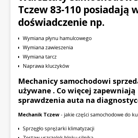
Tczew 83-110 posiadają w
[ 21 lipca 2026 ]
Palou wygr
WYŚCIGOWE
doświadczenie np.
[ 30 lipca 2026 ]
Kia Sporta
Wymiana płynu hamulcowego
PIERWSZE JAZDY
Wymiana zawieszenia
Wymiana tarcz
Naprawa kluczyków
Mechanicy samochodowi sprzeda
używane . Co więcej zapewniają 
sprawdzenia auta na diagnosty
Mechanik Tczew
- jakie części samochodowe do ku
Sprzęgło sprężarki klimatyzacji
Zestaw uszczelek bloku silnika