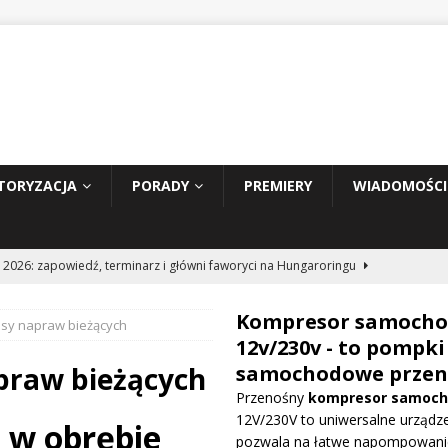
TORYZACJA
PORADY
PREMIERY
WIADOMOŚCI
 2026: zapowiedź, terminarz i główni faworyci na Hungaroringu
Kompresor samoch
sy napraw bieżących
hunder 2: Tom Cruise wraca za kierownicę NASCAR
WIADOMOŚCI
12v/230v - to pompki
praw bieżących
samochodowe przen
Przenośny
kompresor samoc
prowadza dużą aktualizację na GP Węgier i testuje skrzydło Macarena
12V/230V to uniwersalne urządze
 w obrębie
WE
pozwala na łatwe napompowani