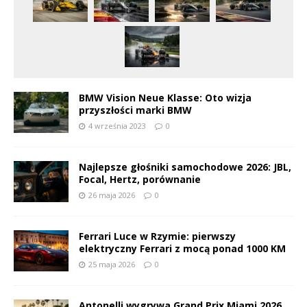
BMW Vision Neue Klasse: Oto wizja
przyszłości marki BMW
4 września 2023
0
Najlepsze głośniki samochodowe 2026: JBL,
Focal, Hertz, porównanie
26 maja 2026
0
Ferrari Luce w Rzymie: pierwszy
elektryczny Ferrari z mocą ponad 1000 KM
25 maja 2026
0
Antonelli wygrywa Grand Prix Miami 2026,