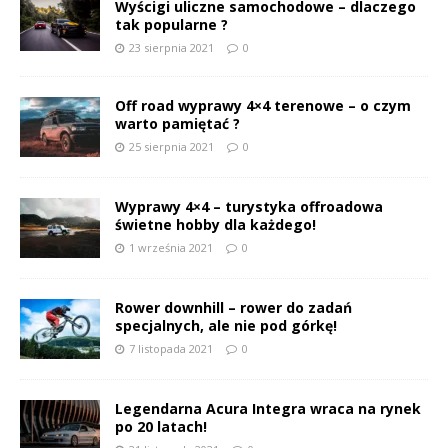
Wyścigi uliczne samochodowe – dlaczego
tak popularne ?
23 sierpnia 2021
0
Off road wyprawy 4×4 terenowe – o czym
warto pamiętać ?
25 sierpnia 2021
0
Wyprawy 4×4 – turystyka offroadowa
świetne hobby dla każdego!
1 września 2021
0
Rower downhill – rower do zadań
specjalnych, ale nie pod górkę!
7 listopada 2021
0
Legendarna Acura Integra wraca na rynek
po 20 latach!