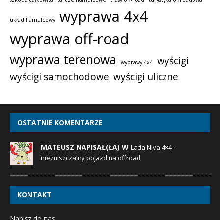
szkoda całkowita
tarcze hamulcowe
trasy off-road
turystyka offroadowa
wyprawa 4x4
układ hamulcowy
wyprawa off-road
wyprawa terenowa
wyścigi
wyprawy 4x4
wyścigi samochodowe
wyścigi uliczne
OSTATNIE KOMENTARZE
MATEUSZ NAPISAŁ(ŁA) W
Lada Niva 4×4 –
niezniszczalny pojazd na offroad
KONTAKT
Napisz do nas