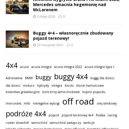
Mercedes umacnia hegemonię nad
McLarenem
5 maja 2026
0
Buggy 4×4 – własnoręcznie zbudowany
pojazd terenowy!
22 listopada 2023
0
4x4
acura
acura integra
acura integra 2022
acura integra type r
buggy 4x4
buggy
Adrenalina
BMW
buggy dla dzieci
dla dzieci
enduro
hybrydy
integra
klocki
klocki hamulcowe
kolarstwo grawitacyjne
koncerny samochodowe
kupno pojazdu
off road
mercedes
mtb
nielegalne wyścigi
olej silnikowy
podróże 4x4
pojazd
pojazd terenowy 4x4
Polska
racing
rower downhill
samochód
samochód zastępczy
sankcje