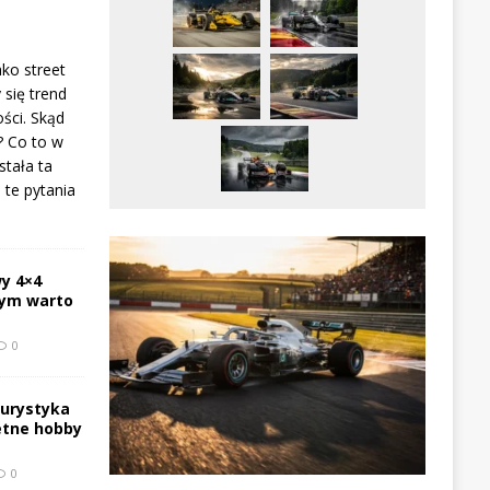
ako street
 się trend
ści. Skąd
? Co to w
stała ta
te pytania
y 4×4
zym warto
0
turystyka
etne hobby
0