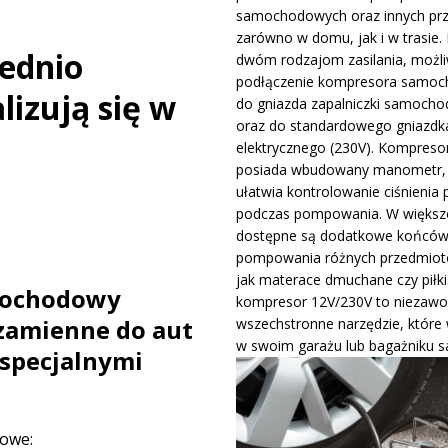
samochodowych oraz innych pr
ywa IndyCar w Nashville i ucieka w mistrzostwach
WIADOMOŚCI
zarówno w domu, jak i w trasie. 
ednio
dwóm rodzajom zasilania, możli
podłączenie kompresora samo
ge – osiągi, wersje silnikowe i pierwsze wrażenia z jazdy testowej
izują się w
do gniazda zapalniczki samocho
oraz do standardowego gniazdk
elektrycznego (230V). Kompreso
posiada wbudowany manometr, 
ułatwia kontrolowanie ciśnienia 
podczas pompowania. W większo
dostępne są dodatkowe końców
pompowania różnych przedmiotó
jak materace dmuchane czy piłki
mochodowy
kompresor 12V/230V to niezawo
zamienne do aut
wszechstronne narzędzie, które
w swoim garażu lub bagażniku 
specjalnymi
owe: