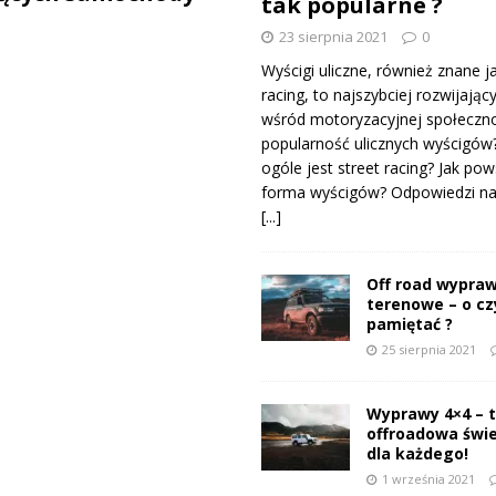
tak popularne ?
23 sierpnia 2021
0
Wyścigi uliczne, również znane j
racing, to najszybciej rozwijający
wśród motoryzacyjnej społeczno
popularność ulicznych wyścigów
ogóle jest street racing? Jak pow
forma wyścigów? Odpowiedzi na 
[...]
Off road wypraw
terenowe – o c
pamiętać ?
25 sierpnia 2021
Wyprawy 4×4 – 
offroadowa świ
dla każdego!
1 września 2021