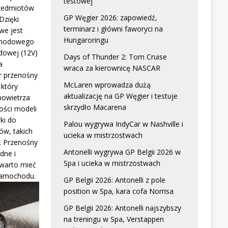
testowej
zedmiotów
GP Węgier 2026: zapowiedź,
Dzięki
terminarz i główni faworyci na
we jest
Hungaroringu
chodowego
dowej (12V)
Days of Thunder 2: Tom Cruise
a
wraca za kierownicę NASCAR
r przenośny
McLaren wprowadza dużą
który
aktualizację na GP Węgier i testuje
powietrza
skrzydło Macarena
ści modeli
ki do
Palou wygrywa IndyCar w Nashville i
w, takich
ucieka w mistrzostwach
. Przenośny
Antonelli wygrywa GP Belgii 2026 w
dne i
Spa i ucieka w mistrzostwach
 warto mieć
samochodu.
GP Belgii 2026: Antonelli z pole
position w Spa, kara cofa Norrisa
GP Belgii 2026: Antonelli najszybszy
na treningu w Spa, Verstappen