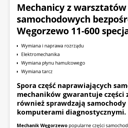
Mechanicy z warsztatów
[ 21 lipca 2026 ]
Palou wygr
samochodowych bezpośr
WYŚCIGOWE
[ 30 lipca 2026 ]
Kia Sporta
Węgorzewo 11-600 specjal
PIERWSZE JAZDY
Wymiana i naprawa rozrządu
Elektromechanika
Wymiana płynu hamulcowego
Wymiana tarcz
Spora część naprawiających sa
mechaników gwarantuje części 
również sprawdzają samochody 
komputerami diagnostycznymi.
Mechanik Węgorzewo
popularne części samochod