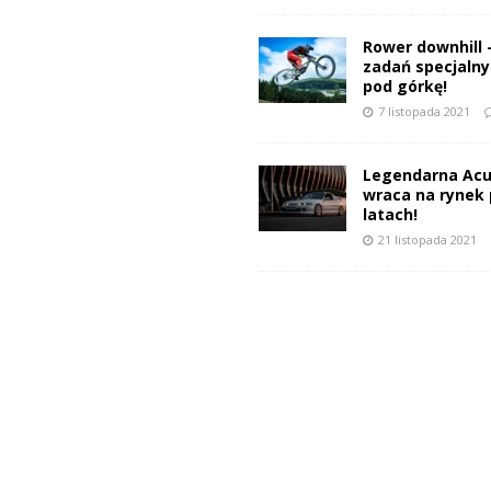
Rower downhill 
zadań specjalnyc
pod górkę!
7 listopada 2021
Legendarna Acu
wraca na rynek 
latach!
21 listopada 2021