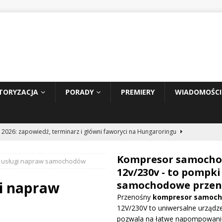
TORYZACJA
PORADY
PREMIERY
WIADOMOŚCI
 2026: zapowiedź, terminarz i główni faworyci na Hungaroringu
Kompresor samoch
 usługi napraw samochodów
hunder 2: Tom Cruise wraca za kierownicę NASCAR
WIADOMOŚCI
12v/230v - to pompki
i napraw
samochodowe przen
Przenośny
kompresor samoc
prowadza dużą aktualizację na GP Węgier i testuje skrzydło Macarena
12V/230V to uniwersalne urządze
WE
pozwala na łatwe napompowani