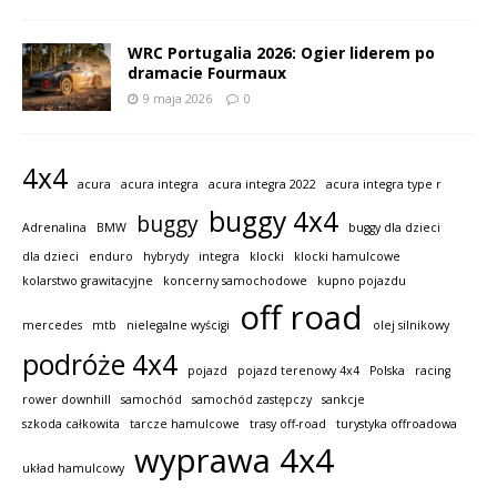
WRC Portugalia 2026: Ogier liderem po
dramacie Fourmaux
9 maja 2026
0
4x4
acura
acura integra
acura integra 2022
acura integra type r
buggy 4x4
buggy
Adrenalina
BMW
buggy dla dzieci
dla dzieci
enduro
hybrydy
integra
klocki
klocki hamulcowe
kolarstwo grawitacyjne
koncerny samochodowe
kupno pojazdu
off road
mercedes
mtb
nielegalne wyścigi
olej silnikowy
podróże 4x4
pojazd
pojazd terenowy 4x4
Polska
racing
rower downhill
samochód
samochód zastępczy
sankcje
szkoda całkowita
tarcze hamulcowe
trasy off-road
turystyka offroadowa
wyprawa 4x4
układ hamulcowy