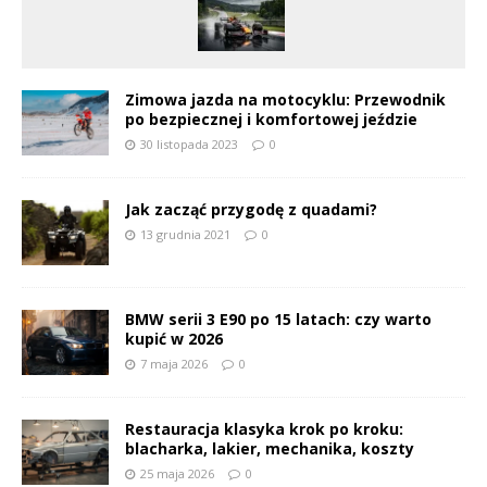
Zimowa jazda na motocyklu: Przewodnik
po bezpiecznej i komfortowej jeździe
30 listopada 2023
0
Jak zacząć przygodę z quadami?
13 grudnia 2021
0
BMW serii 3 E90 po 15 latach: czy warto
kupić w 2026
7 maja 2026
0
Restauracja klasyka krok po kroku:
blacharka, lakier, mechanika, koszty
25 maja 2026
0