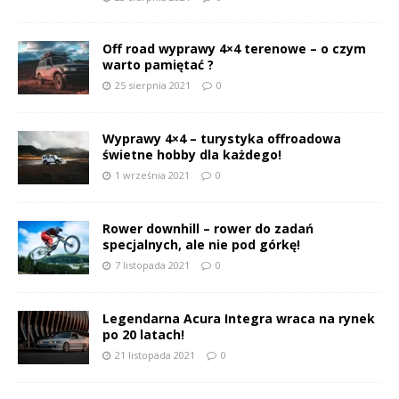
Off road wyprawy 4×4 terenowe – o czym
warto pamiętać ?
25 sierpnia 2021
0
Wyprawy 4×4 – turystyka offroadowa
świetne hobby dla każdego!
1 września 2021
0
Rower downhill – rower do zadań
specjalnych, ale nie pod górkę!
7 listopada 2021
0
Legendarna Acura Integra wraca na rynek
po 20 latach!
21 listopada 2021
0