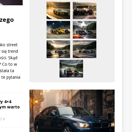
zego
ako street
 się trend
ści. Skąd
? Co to w
stała ta
te pytania
y 4×4
zym warto
0