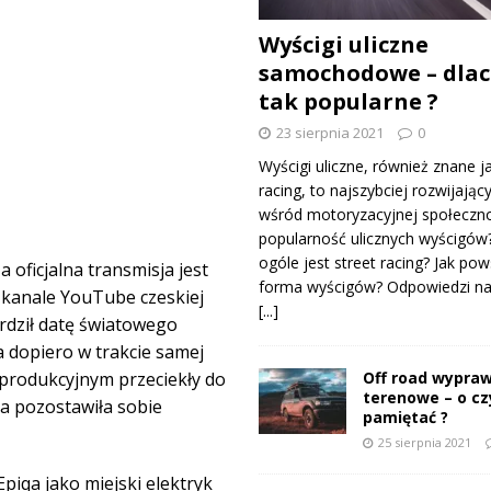
Wyścigi uliczne
samochodowe – dlac
tak popularne ?
23 sierpnia 2021
0
Wyścigi uliczne, również znane j
racing, to najszybciej rozwijający
wśród motoryzacyjnej społeczno
popularność ulicznych wyścigów
ogóle jest street racing? Jak pow
oficjalna transmisja jest
forma wyścigów? Odpowiedzi na 
 kanale YouTube czeskiej
[...]
erdził datę światowego
a dopiero w trakcie samej
Off road wypraw
 produkcyjnym przeciekły do
terenowe – o c
a pozostawiła sobie
pamiętać ?
25 sierpnia 2021
piqa jako miejski elektryk