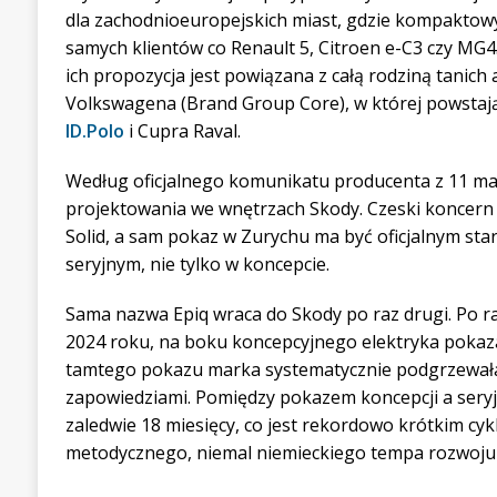
dla zachodnioeuropejskich miast, gdzie kompaktowy
samych klientów co Renault 5, Citroen e-C3 czy MG4.
ich propozycja jest powiązana z całą rodziną tanich
Volkswagena (Brand Group Core), w której powstaj
ID.Polo
i Cupra Raval.
Według oficjalnego komunikatu producenta z 11 maj
projektowania we wnętrzach Skody. Czeski koncern
Solid, a sam pokaz w Zurychu ma być oficjalnym start
seryjnym, nie tylko w koncepcie.
Sama nazwa Epiq wraca do Skody po raz drugi. Po ra
2024 roku, na boku koncepcyjnego elektryka pokaz
tamtego pokazu marka systematycznie podgrzewała
zapowiedziami. Pomiędzy pokazem koncepcji a sery
zaledwie 18 miesięcy, co jest rekordowo krótkim cyk
metodycznego, niemal niemieckiego tempa rozwoju