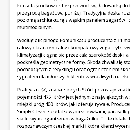
konsola środkowa z bezprzewodową ładowarką do t
przegrodą bagażową poniżej. Tradycyjna deska rozd
poziomą architekturą z wąskim panelem zegarów i
multimedialnym.
Według oficjalnego komunikatu producenta z 11 maj
calowy ekran centralny i kompaktowy zegar cyfrowy
klimatyzacji ciągną się przez całą szerokość deski, 
podkreśla geometryczne formy. Skoda chwali się s
pochodzących z recyklingu oraz ograniczeniem skór
sygnałem dla młodszych klientów wrażliwych na ekol
Praktyczność, znana z innych Skód, pozostaje znak
pojemności 475 litrów jest jednym z największych w
miejski próg 400 litrów, jaki oferują rywale. Produc
Simply Clever z dodatkowymi schowkami, parasolką 
siatkowym organizerem w bagażniku. To te detale, k
rozpoznawczym czeskiej marki i które klienci wyceni