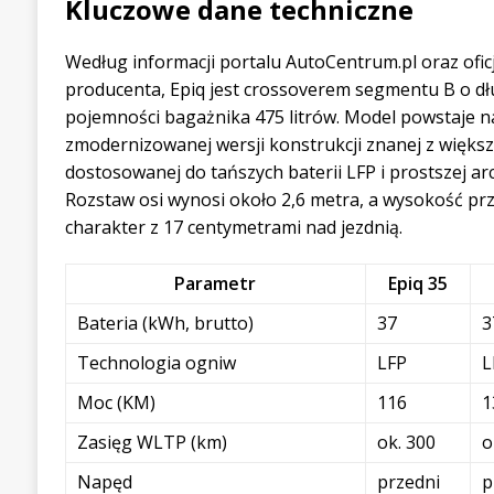
Kluczowe dane techniczne
Według informacji portalu AutoCentrum.pl oraz ofi
producenta, Epiq jest crossoverem segmentu B o dłu
pojemności bagażnika 475 litrów. Model powstaje na
zmodernizowanej wersji konstrukcji znanej z więks
dostosowanej do tańszych baterii LFP i prostszej arc
Rozstaw osi wynosi około 2,6 metra, a wysokość p
charakter z 17 centymetrami nad jezdnią.
Parametr
Epiq 35
Bateria (kWh, brutto)
37
3
Technologia ogniw
LFP
L
Moc (KM)
116
1
Zasięg WLTP (km)
ok. 300
o
Napęd
przedni
p