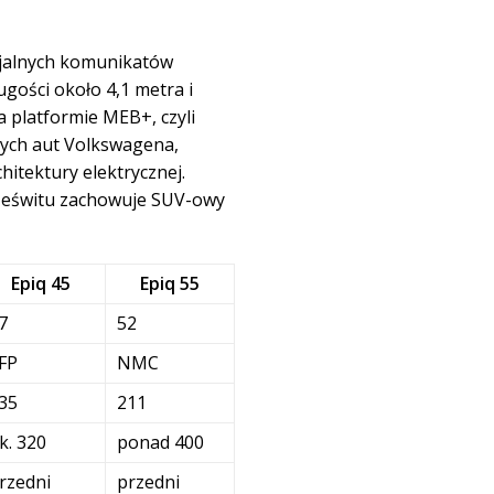
cjalnych komunikatów
gości około 4,1 metra i
 platformie MEB+, czyli
zych aut Volkswagena,
hitektury elektrycznej.
rześwitu zachowuje SUV-owy
Epiq 45
Epiq 55
7
52
FP
NMC
35
211
k. 320
ponad 400
rzedni
przedni