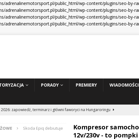
s/adrenalinemotorsport.pl/public_html/wp-content/plugins/seo-by-r
s/adrenalinemotorsport.pl/public_html/wp-content/plugins/seo-by-ra
s/adrenalinemotorsport.pl/public_html/wp-content/plugins/seo-by-ra
s/adrenalinemotorsport.pl/public_html/wp-content/plugins/seo-by-r
TORYZACJA
PORADY
PREMIERY
WIADOMOŚCI
 2026: zapowiedź, terminarz i główni faworyci na Hungaroringu
Kompresor samoch
NŻOWE
Skoda Epiq debiutuje
hunder 2: Tom Cruise wraca za kierownicę NASCAR
WIADOMOŚCI
12v/230v - to pompki