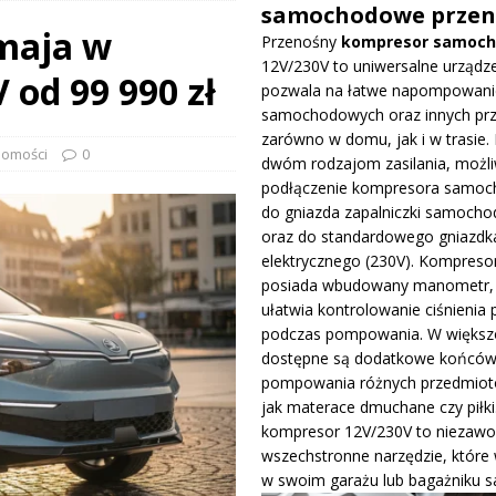
samochodowe przen
 maja w
Przenośny
kompresor samoc
prowadza dużą aktualizację na GP Węgier i testuje skrzydło Macarena
12V/230V to uniwersalne urządze
 od 99 990 zł
WE
pozwala na łatwe napompowani
samochodowych oraz innych pr
ywa IndyCar w Nashville i ucieka w mistrzostwach
WIADOMOŚCI
zarówno w domu, jak i w trasie. 
omości
0
dwóm rodzajom zasilania, możli
podłączenie kompresora samo
ge – osiągi, wersje silnikowe i pierwsze wrażenia z jazdy testowej
do gniazda zapalniczki samocho
oraz do standardowego gniazdk
elektrycznego (230V). Kompreso
posiada wbudowany manometr, 
ułatwia kontrolowanie ciśnienia 
podczas pompowania. W większo
dostępne są dodatkowe końców
pompowania różnych przedmiotó
jak materace dmuchane czy piłki
kompresor 12V/230V to niezawo
wszechstronne narzędzie, które
w swoim garażu lub bagażniku 