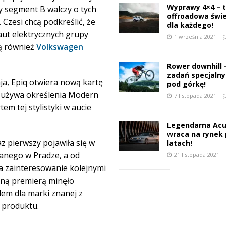
Wyprawy 4×4 – 
 segment B walczy o tych
offroadowa świ
 Czesi chcą podkreślić, że
dla każdego!
 aut elektrycznych grupy
1 września 2021
ą również
Volkswagen
Rower downhill 
zadań specjalnyc
a, Epiq otwiera nową kartę
pod górkę!
 używa określenia Modern
7 listopada 2021
em tej stylistyki w aucie
Legendarna Acu
wraca na rynek 
z pierwszy pojawiła się w
latach!
anego w Pradze, a od
21 listopada 2021
 zainteresowanie kolejnymi
jną premierą minęło
lem dla marki znanej z
 produktu.