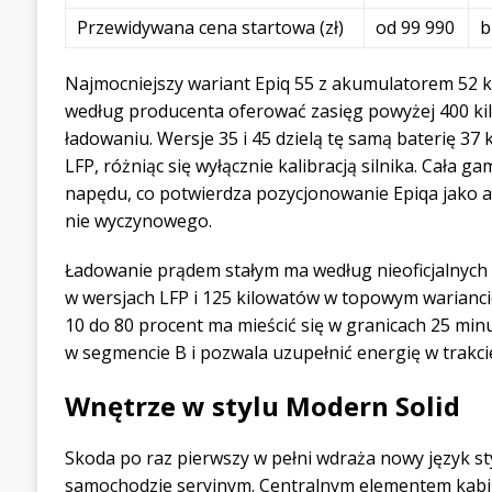
Przewidywana cena startowa (zł)
od 99 990
b
Najmocniejszy wariant Epiq 55 z akumulatorem 52
według producenta oferować zasięg powyżej 400 k
ładowaniu. Wersje 35 i 45 dzielą tę samą baterię 37
LFP, różniąc się wyłącznie kalibracją silnika. Cała 
napędu, co potwierdza pozycjonowanie Epiqa jako a
nie wyczynowego.
Ładowanie prądem stałym ma według nieoficjalnych 
w wersjach LFP i 125 kilowatów w topowym warianc
10 do 80 procent ma mieścić się w granicach 25 min
w segmencie B i pozwala uzupełnić energię w trakcie
Wnętrze w stylu Modern Solid
Skoda po raz pierwszy w pełni wdraża nowy język st
samochodzie seryjnym. Centralnym elementem kabin