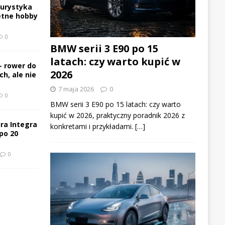
turystyka
etne hobby
0
BMW serii 3 E90 po 15
latach: czy warto kupić w
– rower do
2026
h, ale nie
7 maja 2026
0
0
BMW serii 3 E90 po 15 latach: czy warto
kupić w 2026, praktyczny poradnik 2026 z
ra Integra
konkretami i przykładami. […]
po 20
0