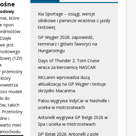
ośne
hodowy
Kia Sportage – osiągi, wersje
nie, które
silnikowe i pierwsze wrażenia z jazdy
e opon
testowej
zedmiotów
GP Węgier 2026: zapowiedź,
Dzięki
terminarz i główni faworyci na
we jest
Hungaroringu
chodowego
dowej (12V)
Days of Thunder 2: Tom Cruise
a
wraca za kierownicę NASCAR
r przenośny
McLaren wprowadza dużą
który
aktualizację na GP Węgier i testuje
powietrza
skrzydło Macarena
ści modeli
ki do
Palou wygrywa IndyCar w Nashville i
w, takich
ucieka w mistrzostwach
. Przenośny
Antonelli wygrywa GP Belgii 2026 w
dne i
Spa i ucieka w mistrzostwach
 warto mieć
samochodu.
GP Belgii 2026: Antonelli z pole