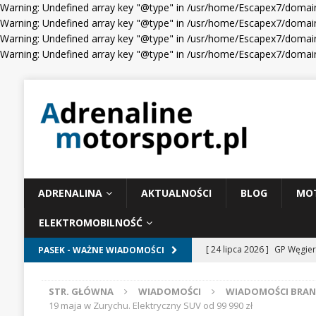
Warning: Undefined array key "@type" in /usr/home/Escapex7/domain
Warning: Undefined array key "@type" in /usr/home/Escapex7/domain
Warning: Undefined array key "@type" in /usr/home/Escapex7/domain
Warning: Undefined array key "@type" in /usr/home/Escapex7/domain
ADRENALINA
AKTUALNOŚCI
BLOG
MO
ELEKTROMOBILNOŚĆ
[ 24 lipca 2026 ]
GP Węgier
PASEK - WAŻNE WIADOMOŚCI
WIADOMOŚCI WYŚCIGOWE
STR. GŁÓWNA
WIADOMOŚCI
WIADOMOŚCI BRA
[ 23 lipca 2026 ]
Days of T
19 maja w Zurychu. Elektryczny SUV od 99 990 zł