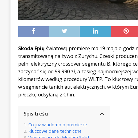
Skoda Epiq
światową premierę ma 19 maja o godzini
transmitowaną na żywo z Zurychu. Czeski producen
pełni elektryczny crossover segmentu B, którego c
zaczynać się od 99 990 zł, a zasięg najmocniejszej w
kilometrów według procedury WLTP. To kluczowy 
w segmencie tanich aut elektrycznych, w którym Eur
piłeczkę odsyłaną z Chin.
Spis treści
Co już wiadomo o premierze
Kluczowe dane techniczne
Wnętrze w stylu Modern Solid