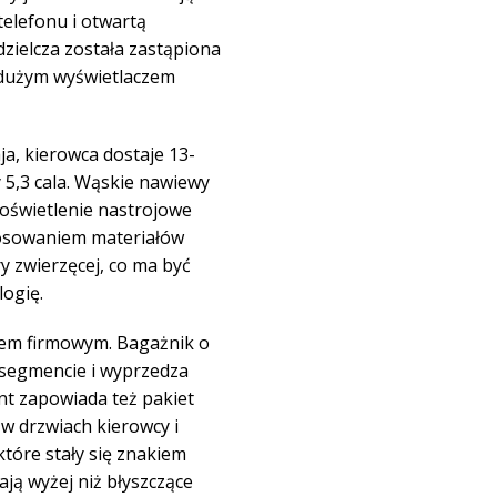
elefonu i otwartą
zielcza została zastąpiona
 dużym wyświetlaczem
a, kierowca dostaje 13-
 5,3 cala. Wąskie nawiewy
a oświetlenie nastrojowe
tosowaniem materiałów
y zwierzęcej, co ma być
ogię.
iem firmowym. Bagażnik o
 segmencie i wyprzedza
ent zapowiada też pakiet
w drzwiach kierowcy i
tóre stały się znakiem
ają wyżej niż błyszczące