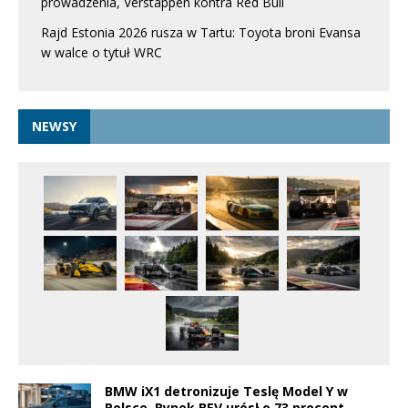
prowadzenia, Verstappen kontra Red Bull
Rajd Estonia 2026 rusza w Tartu: Toyota broni Evansa
w walce o tytuł WRC
NEWSY
BMW iX1 detronizuje Teslę Model Y w
Polsce. Rynek BEV urósł o 73 procent