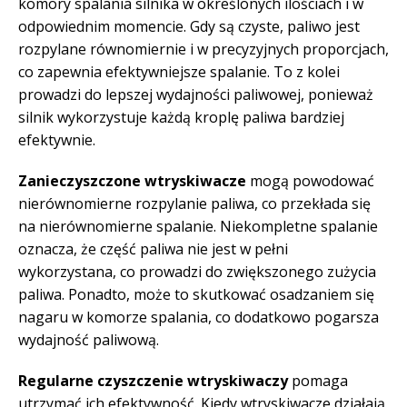
komory spalania silnika w określonych ilościach i w
odpowiednim momencie. Gdy są czyste, paliwo jest
rozpylane równomiernie i w precyzyjnych proporcjach,
co zapewnia efektywniejsze spalanie. To z kolei
prowadzi do lepszej wydajności paliwowej, ponieważ
silnik wykorzystuje każdą kroplę paliwa bardziej
efektywnie.
Zanieczyszczone wtryskiwacze
mogą powodować
nierównomierne rozpylanie paliwa, co przekłada się
na nierównomierne spalanie. Niekompletne spalanie
oznacza, że część paliwa nie jest w pełni
wykorzystana, co prowadzi do zwiększonego zużycia
paliwa. Ponadto, może to skutkować osadzaniem się
nagaru w komorze spalania, co dodatkowo pogarsza
wydajność paliwową.
Regularne czyszczenie wtryskiwaczy
pomaga
utrzymać ich efektywność. Kiedy wtryskiwacze działają