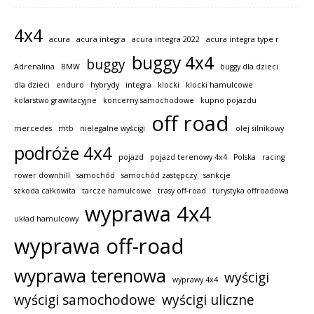
4x4
acura
acura integra
acura integra 2022
acura integra type r
buggy 4x4
buggy
Adrenalina
BMW
buggy dla dzieci
dla dzieci
enduro
hybrydy
integra
klocki
klocki hamulcowe
kolarstwo grawitacyjne
koncerny samochodowe
kupno pojazdu
off road
mercedes
mtb
nielegalne wyścigi
olej silnikowy
podróże 4x4
pojazd
pojazd terenowy 4x4
Polska
racing
rower downhill
samochód
samochód zastępczy
sankcje
szkoda całkowita
tarcze hamulcowe
trasy off-road
turystyka offroadowa
wyprawa 4x4
układ hamulcowy
wyprawa off-road
wyprawa terenowa
wyścigi
wyprawy 4x4
wyścigi samochodowe
wyścigi uliczne