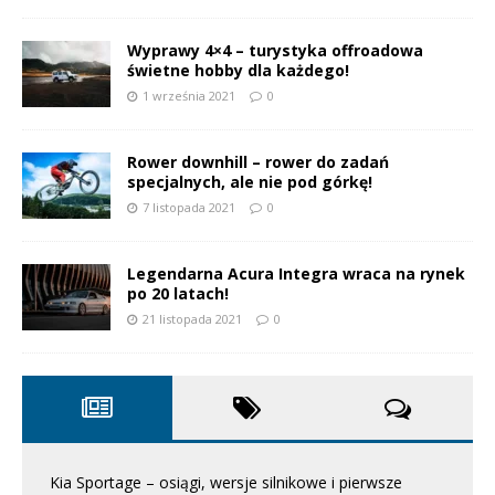
Wyprawy 4×4 – turystyka offroadowa
świetne hobby dla każdego!
1 września 2021
0
Rower downhill – rower do zadań
specjalnych, ale nie pod górkę!
7 listopada 2021
0
Legendarna Acura Integra wraca na rynek
po 20 latach!
21 listopada 2021
0
Kia Sportage – osiągi, wersje silnikowe i pierwsze