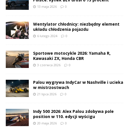
13 maja 2026
0
Wentylator chłodnicy: niezbędny element
układu chłodzenia pojazdu
6 lutego 2024
0
Sportowe motocykle 2026: Yamaha R,
Kawasaki ZX, Honda CBR
3 czerwca 2026
0
Palou wygrywa IndyCar w Nashville i ucieka
w mistrzostwach
21 lipca 2026
0
Indy 500 2026: Alex Palou zdobywa pole
position w 110. edycji wyścigu
20 maja 2026
0