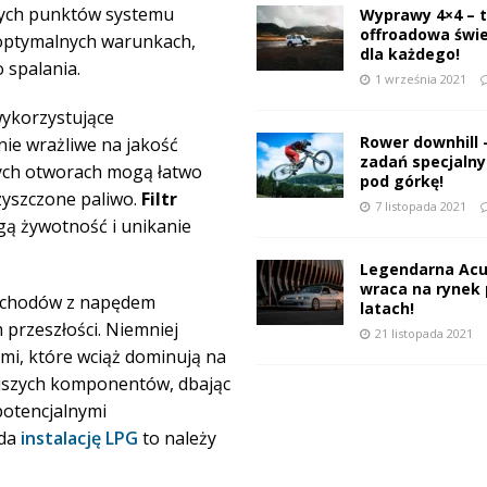
znych punktów systemu
Wyprawy 4×4 – 
offroadowa świ
 optymalnych warunkach,
dla każdego!
 spalania.
1 września 2021
ykorzystujące
Rower downhill 
ie wrażliwe na jakość
zadań specjalnyc
nych otworach mogą łatwo
pod górkę!
zyszczone paliwo.
Filtr
7 listopada 2021
ugą żywotność i unikanie
Legendarna Acu
wraca na rynek 
mochodów z napędem
latach!
 przeszłości. Niemniej
21 listopada 2021
ymi, które wciąż dominują na
jszych komponentów, dbając
potencjalnymi
da
instalację LPG
to należy