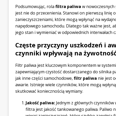
Podsumowując, rola
filtra paliwa
w nowoczesnych 
jest nie do przecenienia. Stanowi on pierwszą linię
zanieczyszczeniami, które mogą wpłynąć na wydajno
napędowego samochodu. Dlatego tak ważne jest, a
jego stan i wymieniać w odpowiednich interwałach 
Częste przyczyny uszkodzeń i awa
czynniki wpływają na żywotność 
Filtr paliwa jest kluczowym komponentem w syste
zapewniającym czystość dostarczanego do silnika p
jak inne części samochodowe,
filtr paliwa
nie jest 
awarie. Istnieje wiele czynników, które mogą wpłyną
skutkować koniecznością wymiany.
Jakość paliwa:
Jednym z głównych czynników 
filtra jest jakość tankowanego paliwa. Paliwo n
więcej zanieczyszczeń, które szybko zapełnią fil