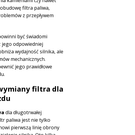
ia kamieniami czy nawet
budowę filtra paliwa,
 problemów z przepływem
powinni być świadomi
az jego odpowiedniej
 obniża wydajność silnika, ale
emów mechanicznych.
pewnić jego prawidłowe
du.
wymiany filtra dla
zdu
wa
dla długotrwałej
r paliwa jest nie tylko
wi pierwszą linię obrony