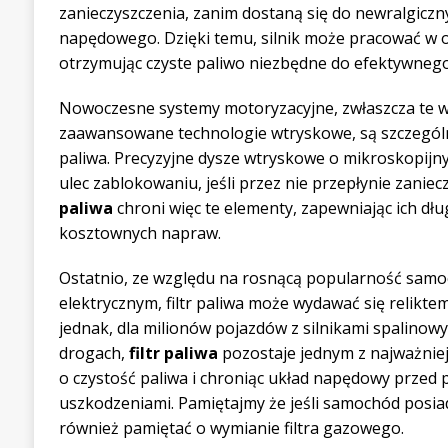
zanieczyszczenia, zanim dostaną się do newralgic
napędowego. Dzięki temu, silnik może pracować w
otrzymując czyste paliwo niezbędne do efektywnego
Nowoczesne systemy motoryzacyjne, zwłaszcza te w
zaawansowane technologie wtryskowe, są szczególn
paliwa. Precyzyjne dysze wtryskowe o mikroskopij
ulec zablokowaniu, jeśli przez nie przepłynie zaniec
paliwa
chroni więc te elementy, zapewniając ich dł
kosztownych napraw.
Ostatnio, ze względu na rosnącą popularność sa
elektrycznym, filtr paliwa może wydawać się reliktem
jednak, dla milionów pojazdów z silnikami spalinow
drogach,
filtr paliwa
pozostaje jednym z najważnie
o czystość paliwa i chroniąc układ napędowy przed 
uszkodzeniami. Pamiętajmy że jeśli samochód posia
również pamiętać o wymianie filtra gazowego.