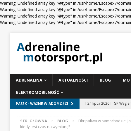
Warning: Undefined array key "@type" in /usr/home/Escapex7/domain
Warning: Undefined array key "@type" in /usr/home/Escapex7/domain
Warning: Undefined array key "@type" in /usr/home/Escapex7/domain
Warning: Undefined array key "@type" in /usr/home/Escapex7/domain
ADRENALINA
AKTUALNOŚCI
BLOG
MO
ELEKTROMOBILNOŚĆ
[ 24 lipca 2026 ]
GP Węgier
PASEK - WAŻNE WIADOMOŚCI
WIADOMOŚCI WYŚCIGOWE
STR. GŁÓWNA
BLOG
Filtr paliwa w samochodzie: Ja
[ 23 lipca 2026 ]
Days of T
kiedy jest czas na wymianę?