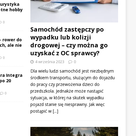
turystyka
etne hobby
0
Samochód zastępczy po
wypadku lub kolizji
– rower do
drogowej – czy można go
h, ale nie
uzyskać z OC sprawcy?
0
4 września 2023
0
Dla wielu ludzi samochód jest niezbędnym
ra Integra
środkiem transportu, służącym do dojazdu
po 20
do pracy czy przewożenia dzieci do
przedszkola. Jednakże może nastąpić
0
sytuacja, w której na skutek wypadku
pojazd stanie się niesprawny. Jak więc
postąpić w
[...]