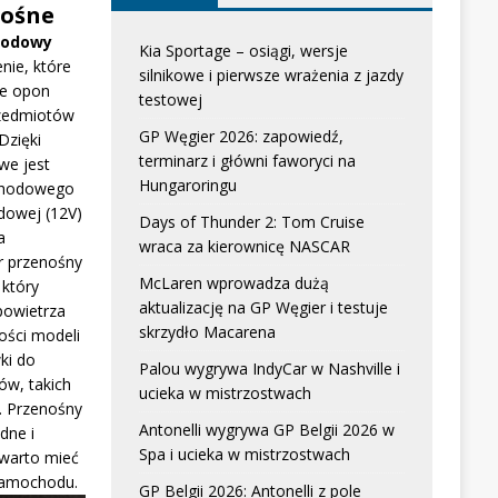
ośne
hodowy
Kia Sportage – osiągi, wersje
nie, które
silnikowe i pierwsze wrażenia z jazdy
e opon
testowej
zedmiotów
GP Węgier 2026: zapowiedź,
Dzięki
terminarz i główni faworyci na
we jest
Hungaroringu
chodowego
dowej (12V)
Days of Thunder 2: Tom Cruise
a
wraca za kierownicę NASCAR
r przenośny
McLaren wprowadza dużą
który
aktualizację na GP Węgier i testuje
powietrza
skrzydło Macarena
ści modeli
ki do
Palou wygrywa IndyCar w Nashville i
w, takich
ucieka w mistrzostwach
. Przenośny
Antonelli wygrywa GP Belgii 2026 w
dne i
Spa i ucieka w mistrzostwach
 warto mieć
samochodu.
GP Belgii 2026: Antonelli z pole