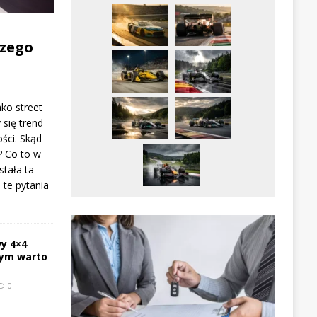
zego
ako street
 się trend
ści. Skąd
? Co to w
stała ta
te pytania
y 4×4
zym warto
0