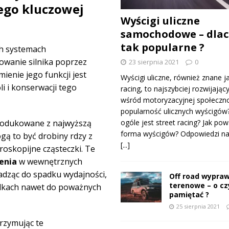
ego kluczowej
Wyścigi uliczne
samochodowe – dlac
tak popularne ?
h systemach
owanie silnika poprzez
23 sierpnia 2021
0
ienie jego funkcji jest
Wyścigi uliczne, również znane j
i i konserwacji tego
racing, to najszybciej rozwijający
wśród motoryzacyjnej społeczno
popularność ulicznych wyścigów
ogóle jest street racing? Jak pow
produkowane z najwyższą
forma wyścigów? Odpowiedzi na 
gą to być drobiny rdzy z
[...]
oskopijne cząsteczki. Te
enia
w wewnętrznych
adząc do spadku wydajności,
Off road wypraw
terenowe – o c
adkach nawet do poważnych
pamiętać ?
25 sierpnia 2021
trzymując te