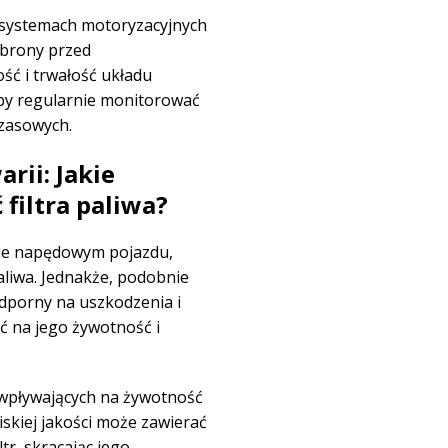
systemach motoryzacyjnych
 obrony przed
ść i trwałość układu
by regularnie monitorować
czasowych.
rii: Jakie
filtra paliwa?
mie napędowym pojazdu,
aliwa. Jednakże, podobnie
odporny na uszkodzenia i
ć na jego żywotność i
wpływających na żywotność
iskiej jakości może zawierać
tr, skracając jego