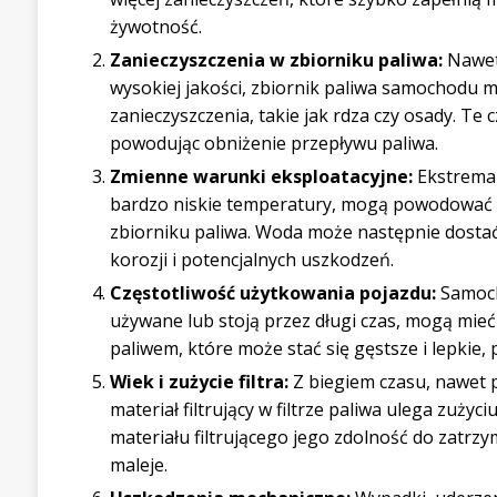
żywotność.
Zanieczyszczenia w zbiorniku paliwa:
Nawet 
wysokiej jakości, zbiornik paliwa samochodu 
zanieczyszczenia, takie jak rdza czy osady. Te c
powodując obniżenie przepływu paliwa.
Zmienne warunki eksploatacyjne:
Ekstremal
bardzo niskie temperatury, mogą powodować
zbiorniku paliwa. Woda może następnie dostać s
korozji i potencjalnych uszkodzeń.
Częstotliwość użytkowania pojazdu:
Samoch
używane lub stoją przez długi czas, mogą mie
paliwem, które może stać się gęstsze i lepkie, 
Wiek i zużycie filtra:
Z biegiem czasu, nawet 
materiał filtrujący w filtrze paliwa ulega zużyci
materiału filtrującego jego zdolność do zatrz
maleje.