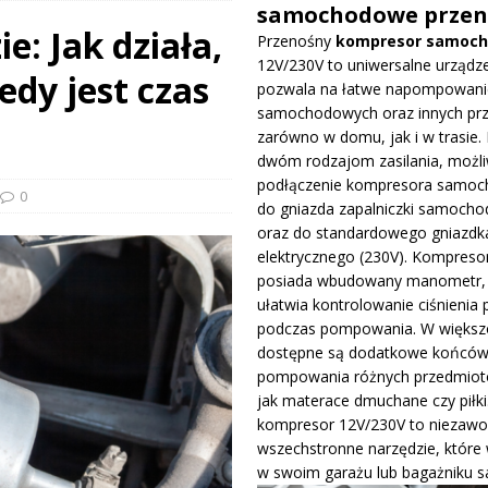
samochodowe przen
e: Jak działa,
Przenośny
kompresor samoc
prowadza dużą aktualizację na GP Węgier i testuje skrzydło Macarena
12V/230V to uniwersalne urządze
edy jest czas
WE
pozwala na łatwe napompowani
samochodowych oraz innych pr
ywa IndyCar w Nashville i ucieka w mistrzostwach
WIADOMOŚCI
zarówno w domu, jak i w trasie. 
dwóm rodzajom zasilania, możli
podłączenie kompresora samo
ge – osiągi, wersje silnikowe i pierwsze wrażenia z jazdy testowej
0
do gniazda zapalniczki samocho
oraz do standardowego gniazdk
elektrycznego (230V). Kompreso
posiada wbudowany manometr, 
ułatwia kontrolowanie ciśnienia 
podczas pompowania. W większo
dostępne są dodatkowe końców
pompowania różnych przedmiotó
jak materace dmuchane czy piłki
kompresor 12V/230V to niezawo
wszechstronne narzędzie, które
w swoim garażu lub bagażniku 