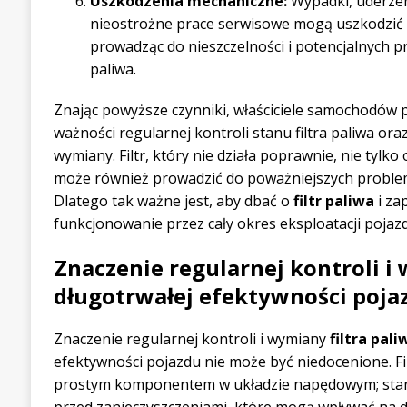
Uszkodzenia mechaniczne:
Wypadki, uderzen
nieostrożne prace serwisowe mogą uszkodzić o
prowadząc do nieszczelności i potencjalnych
paliwa.
Znając powyższe czynniki, właściciele samochodów 
ważności regularnej kontroli stanu filtra paliwa or
wymiany. Filtr, który nie działa poprawnie, nie tylko
może również prowadzić do poważniejszych probl
Dlatego tak ważne jest, aby dbać o
filtr paliwa
i za
funkcjonowanie przez cały okres eksploatacji pojaz
Znaczenie regularnej kontroli i 
długotrwałej efektywności poja
Znaczenie regularnej kontroli i wymiany
filtra pali
efektywności pojazdu nie może być niedocenione. Filt
prostym komponentem w układzie napędowym; stano