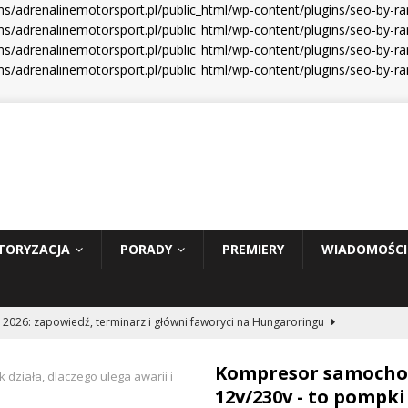
s/adrenalinemotorsport.pl/public_html/wp-content/plugins/seo-by-r
s/adrenalinemotorsport.pl/public_html/wp-content/plugins/seo-by-ra
s/adrenalinemotorsport.pl/public_html/wp-content/plugins/seo-by-ra
s/adrenalinemotorsport.pl/public_html/wp-content/plugins/seo-by-r
TORYZACJA
PORADY
PREMIERY
WIADOMOŚCI
 2026: zapowiedź, terminarz i główni faworyci na Hungaroringu
Kompresor samoch
k działa, dlaczego ulega awarii i
hunder 2: Tom Cruise wraca za kierownicę NASCAR
WIADOMOŚCI
12v/230v - to pompki