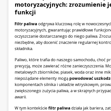
motoryzacyjnych: zrozumienie j
funkcji
Filtr paliwa
odgrywa kluczową rolę w nowoczesnyc
motoryzacyjnych, gwarantując prawidłowe funkcjon
oczyszczanie dostarczanego do niego paliwa. Zrozum
niezbędne, aby docenić znaczenie regularnej kontrol
składnika.
Paliwo, które trafia do naszego samochodu, choć 
precyzją, może zawierać różne zanieczyszczenia. Mo
metalowych zbiorników, piasek, woda oraz inne mikr
niepożądane elementy mogą
powodować uszkodz
komponentach silnika i układzie wtryskowym, prow
zwiększonego zużycia paliwa, a w skrajnych przyp
awarii.
W tym kontekście
filtr paliwa
działa jak bariera, za