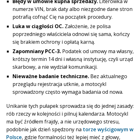
Błędy w umowie kupna sprzedaży.
Literówka w
numerze VIN, brak daty albo niezgodne dane stron
potrafią cofnąć Cię na początek procedury.
Luka w ciągłości OC.
Założenie, że polisa
poprzedniego właściciela odnowi się sama, kończy
się brakiem ochrony i opłatą karną.
Zapomniany PCC-3.
Podatek od umowy ma własny,
krótszy termin 14 dni i własną instytucję, czyli urząd
skarbowy, a nie wydział komunikacji.
Nieważne badanie techniczne.
Bez aktualnego
przeglądu rejestracja utknie, a motocykl
sprowadzony często wymaga badania od nowa.
Unikanie tych pułapek sprowadza się do jednej zasady:
rób rzeczy w kolejności i pilnuj kalendarza. Motocykl
ma być źródłem frajdy, a nie urzędowego stresu,
podobnie jak dzień spędzony na
torze wyścigowym w
Polsce
, gdzie formalności też lepiej mieć z głowy,