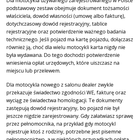
Dla motocykla używanego zarejestrowanego w Polsce
podstawowy zestaw obejmuje dokument tożsamości
właściciela, dowód własności (umowę albo fakturę),
dotychczasowy dowód rejestracyjny, tablice
rejestracyjne oraz potwierdzenie ważnego badania
technicznego. Jeśli pojazd ma kartę pojazdu, dołączasz
również ją, choć dla wielu motocykli karta nigdy nie
była wydawana. Do tego dochodzi potwierdzenie
wniesienia opłat urzędowych, które uiszczasz na
miejscu lub przelewem.
Dla motocykla nowego z salonu dealer zwykle
przekazuje świadectwo zgodności WE, fakturę oraz
wyciąg ze świadectwa homologacji. Te dokumenty
zastępują dowód rejestracyjny, bo pojazd nie był
jeszcze nigdzie zarejestrowany. Gdy załatwiasz sprawę
przez pełnomocnika, na przykład gdy motocykl
rejestruje ktoś z rodziny, potrzebne jest pisemne
pełnomocnictwo, a w niektórych przypadkach opłata