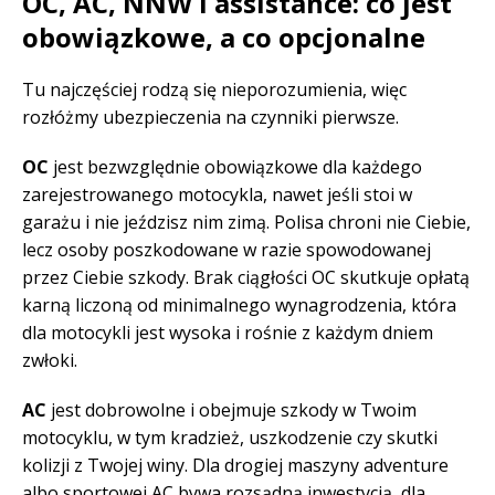
OC, AC, NNW i assistance: co jest
obowiązkowe, a co opcjonalne
Tu najczęściej rodzą się nieporozumienia, więc
rozłóżmy ubezpieczenia na czynniki pierwsze.
OC
jest bezwzględnie obowiązkowe dla każdego
zarejestrowanego motocykla, nawet jeśli stoi w
garażu i nie jeździsz nim zimą. Polisa chroni nie Ciebie,
lecz osoby poszkodowane w razie spowodowanej
przez Ciebie szkody. Brak ciągłości OC skutkuje opłatą
karną liczoną od minimalnego wynagrodzenia, która
dla motocykli jest wysoka i rośnie z każdym dniem
zwłoki.
AC
jest dobrowolne i obejmuje szkody w Twoim
motocyklu, w tym kradzież, uszkodzenie czy skutki
kolizji z Twojej winy. Dla drogiej maszyny adventure
albo sportowej AC bywa rozsądną inwestycją, dla