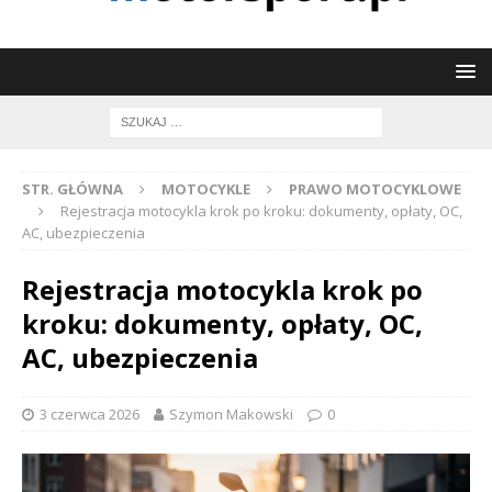
STR. GŁÓWNA
MOTOCYKLE
PRAWO MOTOCYKLOWE
Rejestracja motocykla krok po kroku: dokumenty, opłaty, OC,
AC, ubezpieczenia
Rejestracja motocykla krok po
kroku: dokumenty, opłaty, OC,
AC, ubezpieczenia
3 czerwca 2026
Szymon Makowski
0