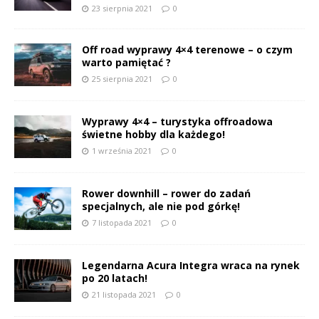
23 sierpnia 2021
0
Off road wyprawy 4×4 terenowe – o czym
warto pamiętać ?
25 sierpnia 2021
0
Wyprawy 4×4 – turystyka offroadowa
świetne hobby dla każdego!
1 września 2021
0
Rower downhill – rower do zadań
specjalnych, ale nie pod górkę!
7 listopada 2021
0
Legendarna Acura Integra wraca na rynek
po 20 latach!
21 listopada 2021
0