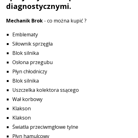
diagnostycznymi.
Mechanik Brok
- co można kupić ?
Emblematy
Siłownik sprzęgła
Blok silnika
Osłona przegubu
Płyn chłodniczy
Blok silnika
Uszczelka kolektora ssącego
Wał korbowy
Klakson
Klakson
Światła przeciwmgłowe tylne
Płyn hamulcowy