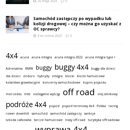
26 maja 2026
0
Samochód zastępczy po wypadku lub
kolizji drogowej – czy można go uzyskać z
OC sprawcy?
4 września 2023
0
4x4
acura
acura integra
acura integra 2022
acura integra type r
buggy 4x4
buggy
Adrenalina
BMW
buggy dla dzieci
dla dzieci
enduro
hybrydy
integra
klocki
klocki hamulcowe
kolarstwo grawitacyjne
koncerny samochodowe
kupno pojazdu
off road
mercedes
mtb
nielegalne wyścigi
olej silnikowy
podróże 4x4
pojazd
pojazd terenowy 4x4
Polska
racing
rower downhill
samochód
samochód zastępczy
sankcje
szkoda całkowita
tarcze hamulcowe
trasy off-road
turystyka offroadowa
wyprawa 4x4