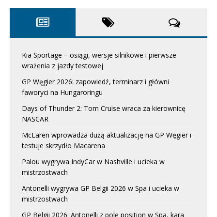
Kia Sportage – osiągi, wersje silnikowe i pierwsze
wrażenia z jazdy testowej
GP Węgier 2026: zapowiedź, terminarz i główni
faworyci na Hungaroringu
Days of Thunder 2: Tom Cruise wraca za kierownicę
NASCAR
McLaren wprowadza dużą aktualizację na GP Węgier i
testuje skrzydło Macarena
Palou wygrywa IndyCar w Nashville i ucieka w
mistrzostwach
Antonelli wygrywa GP Belgii 2026 w Spa i ucieka w
mistrzostwach
GP Belgii 2026: Antonelli z pole position w Spa, kara