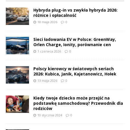
Hybryda plug-in vs zwykła hybryda 2026:
różnice i opłacalność
18 maja 2026
0
Sieci ładowania EV w Polsce: GreenWay,
Orlen Charge, Ionity, porównanie cen
1 czerwca 2026
0
Polscy kierowcy w światowych seriach
2026: Kubica, Janik, Kajetanowicz, Hołek
13 maja 2026
0
Kiedy twoje dziecko może przejść na
podstawkę samochodową? Przewodnik dla
rodziców
10 stycznia 2024
0