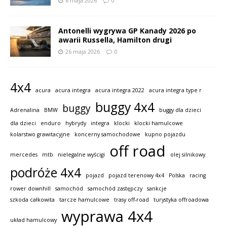
6 maja 2026
0
Antonelli wygrywa GP Kanady 2026 po
awarii Russella, Hamilton drugi
26 maja 2026
0
4x4
acura
acura integra
acura integra 2022
acura integra type r
buggy 4x4
buggy
Adrenalina
BMW
buggy dla dzieci
dla dzieci
enduro
hybrydy
integra
klocki
klocki hamulcowe
kolarstwo grawitacyjne
koncerny samochodowe
kupno pojazdu
off road
mercedes
mtb
nielegalne wyścigi
olej silnikowy
podróże 4x4
pojazd
pojazd terenowy 4x4
Polska
racing
rower downhill
samochód
samochód zastępczy
sankcje
szkoda całkowita
tarcze hamulcowe
trasy off-road
turystyka offroadowa
wyprawa 4x4
układ hamulcowy