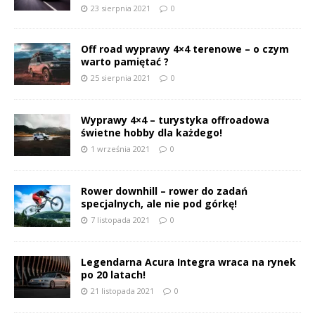
23 sierpnia 2021
0
Off road wyprawy 4×4 terenowe – o czym
warto pamiętać ?
25 sierpnia 2021
0
Wyprawy 4×4 – turystyka offroadowa
świetne hobby dla każdego!
1 września 2021
0
Rower downhill – rower do zadań
specjalnych, ale nie pod górkę!
7 listopada 2021
0
Legendarna Acura Integra wraca na rynek
po 20 latach!
21 listopada 2021
0