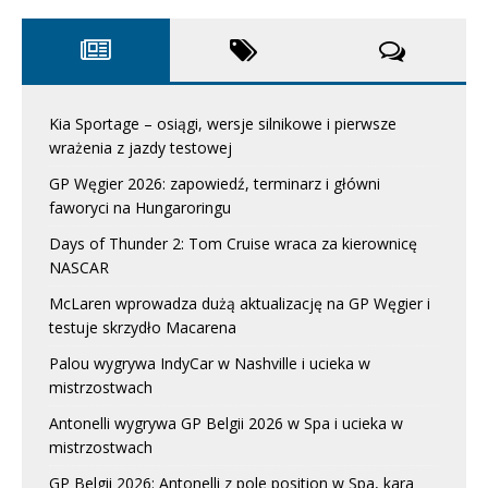
Kia Sportage – osiągi, wersje silnikowe i pierwsze
wrażenia z jazdy testowej
GP Węgier 2026: zapowiedź, terminarz i główni
faworyci na Hungaroringu
Days of Thunder 2: Tom Cruise wraca za kierownicę
NASCAR
McLaren wprowadza dużą aktualizację na GP Węgier i
testuje skrzydło Macarena
Palou wygrywa IndyCar w Nashville i ucieka w
mistrzostwach
Antonelli wygrywa GP Belgii 2026 w Spa i ucieka w
mistrzostwach
GP Belgii 2026: Antonelli z pole position w Spa, kara