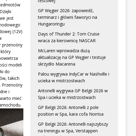
testowej
zedmiotów
GP Węgier 2026: zapowiedź,
Dzięki
terminarz i główni faworyci na
we jest
Hungaroringu
chodowego
dowej (12V)
Days of Thunder 2: Tom Cruise
a
wraca za kierownicę NASCAR
r przenośny
McLaren wprowadza dużą
który
aktualizację na GP Węgier i testuje
powietrza
skrzydło Macarena
ści modeli
ki do
Palou wygrywa IndyCar w Nashville i
w, takich
ucieka w mistrzostwach
. Przenośny
Antonelli wygrywa GP Belgii 2026 w
dne i
Spa i ucieka w mistrzostwach
 warto mieć
samochodu.
GP Belgii 2026: Antonelli z pole
position w Spa, kara cofa Norrisa
GP Belgii 2026: Antonelli najszybszy
na treningu w Spa, Verstappen