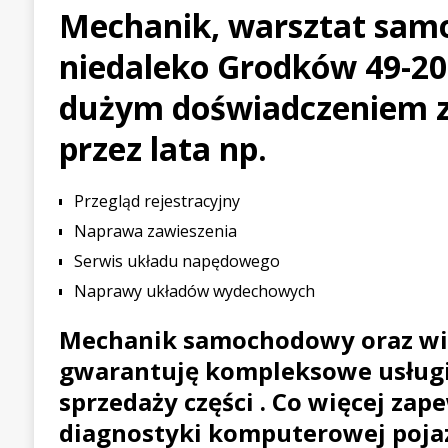
Mechanik, warsztat sa
[ 21 lipca 2026 ]
Palou wygr
niedaleko Grodków 49-20
WYŚCIGOWE
[ 30 lipca 2026 ]
Kia Sporta
dużym doświadczeniem 
PIERWSZE JAZDY
przez lata np.
Przegląd rejestracyjny
Naprawa zawieszenia
Serwis układu napędowego
Naprawy układów wydechowych
Mechanik samochodowy oraz wi
gwarantuję kompleksowe usługi
sprzedaży części . Co więcej zap
diagnostyki komputerowej poja