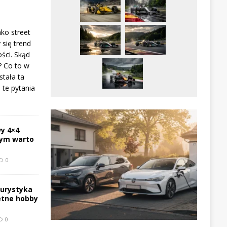
ako street
 się trend
ści. Skąd
? Co to w
stała ta
te pytania
y 4×4
zym warto
0
turystyka
etne hobby
0