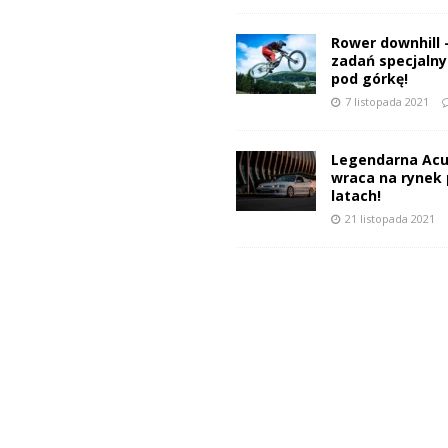
Rower downhill 
zadań specjalnyc
pod górkę!
7 listopada 2021
Legendarna Acu
wraca na rynek 
latach!
21 listopada 2021