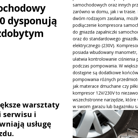
mochodowy
samochodowych oraz innych pr
ywa IndyCar w Nashville i ucieka w mistrzostwach
WIADOMOŚCI
zarówno w domu, jak i w trasie. 
0 dysponują
dwóm rodzajom zasilania, możli
podłączenie kompresora samo
ge – osiągi, wersje silnikowe i pierwsze wrażenia z jazdy testowej
zdobytym
do gniazda zapalniczki samocho
oraz do standardowego gniazdk
elektrycznego (230V). Kompreso
posiada wbudowany manometr, 
ułatwia kontrolowanie ciśnienia 
podczas pompowania. W większo
dostępne są dodatkowe końców
pompowania różnych przedmiotó
jak materace dmuchane czy piłki
kompresor 12V/230V to niezawo
wszechstronne narzędzie, które
ększe warsztaty
w swoim garażu lub bagażniku 
 serwisu i
ewniają usługę
zdu.