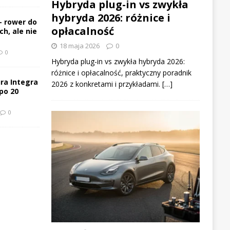
Hybryda plug-in vs zwykła
hybryda 2026: różnice i
– rower do
opłacalność
h, ale nie
18 maja 2026
0
0
Hybryda plug-in vs zwykła hybryda 2026:
różnice i opłacalność, praktyczny poradnik
ra Integra
2026 z konkretami i przykładami. […]
po 20
0