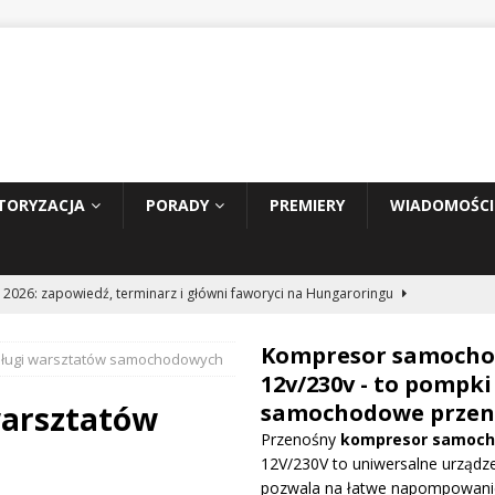
TORYZACJA
PORADY
PREMIERY
WIADOMOŚCI
 2026: zapowiedź, terminarz i główni faworyci na Hungaroringu
Kompresor samoch
ługi warsztatów samochodowych
hunder 2: Tom Cruise wraca za kierownicę NASCAR
WIADOMOŚCI
12v/230v - to pompki
warsztatów
samochodowe przen
Przenośny
kompresor samoc
prowadza dużą aktualizację na GP Węgier i testuje skrzydło Macarena
12V/230V to uniwersalne urządze
WE
pozwala na łatwe napompowani