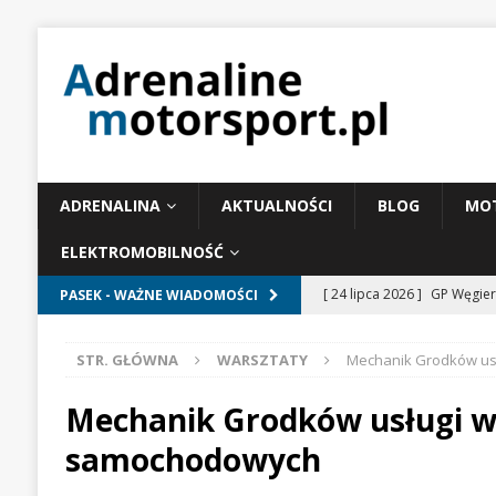
ADRENALINA
AKTUALNOŚCI
BLOG
MO
ELEKTROMOBILNOŚĆ
[ 24 lipca 2026 ]
GP Węgier
PASEK - WAŻNE WIADOMOŚCI
WIADOMOŚCI WYŚCIGOWE
STR. GŁÓWNA
WARSZTATY
Mechanik Grodków us
[ 23 lipca 2026 ]
Days of T
BRANŻOWE
Mechanik Grodków usługi 
[ 22 lipca 2026 ]
McLaren w
samochodowych
WIADOMOŚCI WYŚCIGO