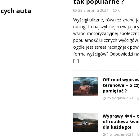
tak popularne ?
cych auta
23 sierpnia 2021
0
Wyścigi uliczne, również znane j
racing, to najszybciej rozwijający
wśród motoryzacyjnej społeczno
popularność ulicznych wyścigów
ogóle jest street racing? Jak pow
forma wyścigów? Odpowiedzi na 
[...]
Off road wypraw
terenowe – o c
pamiętać ?
25 sierpnia 2021
Wyprawy 4×4 – 
offroadowa świ
dla każdego!
1 września 2021