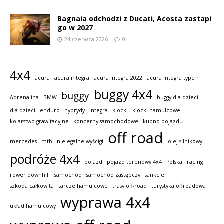
Bagnaia odchodzi z Ducati, Acosta zastapi
go w 2027
24 czerwca 2026
0
4x4
acura
acura integra
acura integra 2022
acura integra type r
buggy 4x4
buggy
Adrenalina
BMW
buggy dla dzieci
dla dzieci
enduro
hybrydy
integra
klocki
klocki hamulcowe
kolarstwo grawitacyjne
koncerny samochodowe
kupno pojazdu
off road
mercedes
mtb
nielegalne wyścigi
olej silnikowy
podróże 4x4
pojazd
pojazd terenowy 4x4
Polska
racing
rower downhill
samochód
samochód zastępczy
sankcje
szkoda całkowita
tarcze hamulcowe
trasy off-road
turystyka offroadowa
wyprawa 4x4
układ hamulcowy