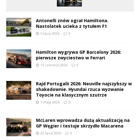
Antonelli znów ograł Hamiltona.
Nastolatek ucieka z tytułem F1
5 lipca 2026
0
Hamilton wygrywa GP Barcelony 2026:
pierwsze zwyciestwo w Ferrari
15 czerwca 2026
0
Rajd Portugalii 2026: Neuville najszybszy w
shakedownie. Hyundai rzuca wyzwanie
Toyocie na klasycznym szutrze
7 maja 2026
0
McLaren wprowadza dużą aktualizację na
GP Węgier i testuje skrzydło Macarena
22 lipca 2026
0