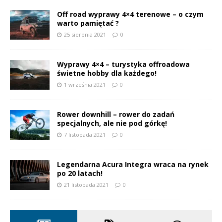
Off road wyprawy 4×4 terenowe – o czym
warto pamiętać ?
25 sierpnia 2021
0
Wyprawy 4×4 – turystyka offroadowa
świetne hobby dla każdego!
1 września 2021
0
Rower downhill – rower do zadań
specjalnych, ale nie pod górkę!
7 listopada 2021
0
Legendarna Acura Integra wraca na rynek
po 20 latach!
21 listopada 2021
0