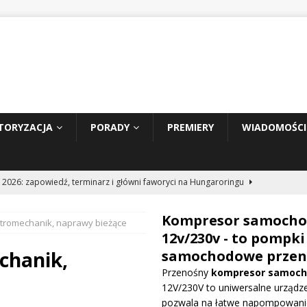
TORYZACJA
PORADY
PREMIERY
WIADOMOŚCI
 2026: zapowiedź, terminarz i główni faworyci na Hungaroringu
Kompresor samoch
tromechanik, naprawy bieżące
hunder 2: Tom Cruise wraca za kierownicę NASCAR
WIADOMOŚCI
12v/230v - to pompki
chanik,
samochodowe przen
Przenośny
kompresor samoc
prowadza dużą aktualizację na GP Węgier i testuje skrzydło Macarena
12V/230V to uniwersalne urządze
WE
pozwala na łatwe napompowani