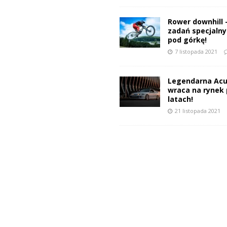
Rower downhill 
zadań specjalnyc
pod górkę!
7 listopada 2021
Legendarna Acu
wraca na rynek 
latach!
21 listopada 2021