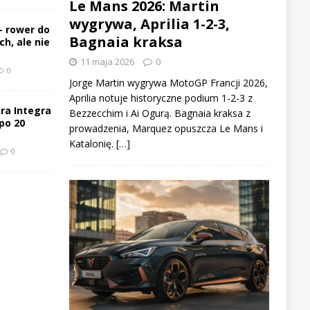
Le Mans 2026: Martin
wygrywa, Aprilia 1-2-3,
– rower do
Bagnaia kraksa
h, ale nie
11 maja 2026
0
0
Jorge Martin wygrywa MotoGP Francji 2026,
Aprilia notuje historyczne podium 1-2-3 z
ra Integra
Bezzecchim i Ai Ogurą. Bagnaia kraksa z
po 20
prowadzenia, Marquez opuszcza Le Mans i
Katalonię. […]
0