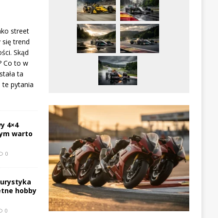
ako street
 się trend
ści. Skąd
? Co to w
stała ta
te pytania
y 4×4
zym warto
0
turystyka
etne hobby
0