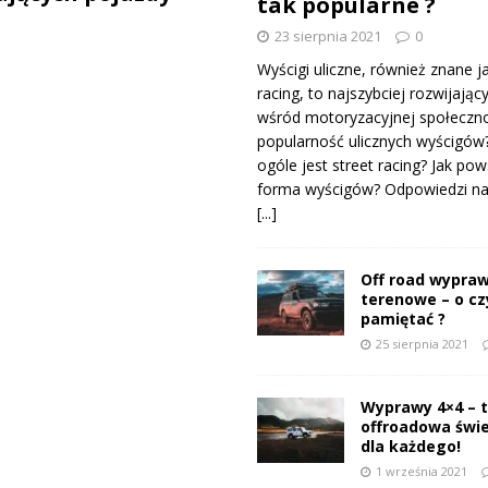
tak popularne ?
23 sierpnia 2021
0
Wyścigi uliczne, również znane j
racing, to najszybciej rozwijający
wśród motoryzacyjnej społeczno
popularność ulicznych wyścigów
ogóle jest street racing? Jak pow
forma wyścigów? Odpowiedzi na 
[...]
Off road wypraw
terenowe – o c
pamiętać ?
25 sierpnia 2021
Wyprawy 4×4 – 
offroadowa świ
dla każdego!
1 września 2021