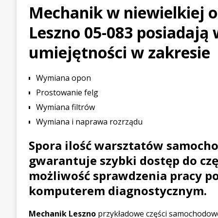
Mechanik w niewielkiej o
[ 21 lipca 2026 ]
Palou wygr
Leszno 05-083 posiadają 
WYŚCIGOWE
[ 30 lipca 2026 ]
Kia Sporta
umiejętności w zakresie
PIERWSZE JAZDY
Wymiana opon
Prostowanie felg
Wymiana filtrów
Wymiana i naprawa rozrządu
Spora ilość warsztatów samoch
gwarantuje szybki dostęp do częś
możliwość sprawdzenia pracy p
komputerem diagnostycznym.
Mechanik Leszno
przykładowe części samochodow