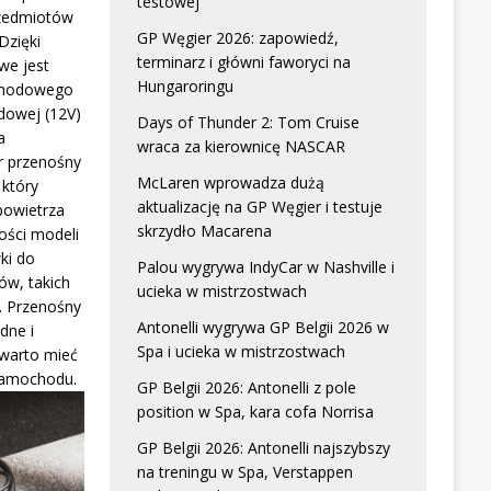
testowej
zedmiotów
GP Węgier 2026: zapowiedź,
Dzięki
terminarz i główni faworyci na
we jest
Hungaroringu
chodowego
dowej (12V)
Days of Thunder 2: Tom Cruise
a
wraca za kierownicę NASCAR
r przenośny
McLaren wprowadza dużą
który
aktualizację na GP Węgier i testuje
powietrza
skrzydło Macarena
ści modeli
ki do
Palou wygrywa IndyCar w Nashville i
w, takich
ucieka w mistrzostwach
. Przenośny
Antonelli wygrywa GP Belgii 2026 w
dne i
Spa i ucieka w mistrzostwach
 warto mieć
samochodu.
GP Belgii 2026: Antonelli z pole
position w Spa, kara cofa Norrisa
GP Belgii 2026: Antonelli najszybszy
na treningu w Spa, Verstappen