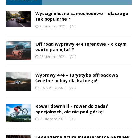
Wyścigi uliczne samochodowe – dlaczego
tak popularne ?
23 sierpnia 2021
0
Off road wyprawy 4×4 terenowe – o czym
warto pamiętać ?
25 sierpnia 2021
0
Wyprawy 4×4 – turystyka offroadowa
świetne hobby dla każdego!
1 września 2021
0
Rower downhill – rower do zadań
specjalnych, ale nie pod górkę!
7 listopada 2021
0
Legendarna Acura Integra wraca na rynek