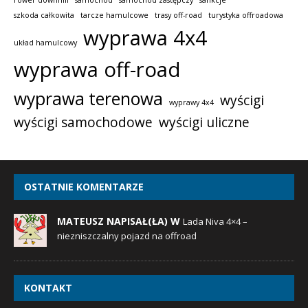
szkoda całkowita
tarcze hamulcowe
trasy off-road
turystyka offroadowa
wyprawa 4x4
układ hamulcowy
wyprawa off-road
wyprawa terenowa
wyścigi
wyprawy 4x4
wyścigi samochodowe
wyścigi uliczne
OSTATNIE KOMENTARZE
MATEUSZ NAPISAŁ(ŁA) W
Lada Niva 4×4 –
niezniszczalny pojazd na offroad
KONTAKT