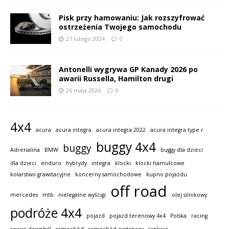
Pisk przy hamowaniu: Jak rozszyfrować
ostrzeżenia Twojego samochodu
27 lutego 2024
0
Antonelli wygrywa GP Kanady 2026 po
awarii Russella, Hamilton drugi
26 maja 2026
0
4x4
acura
acura integra
acura integra 2022
acura integra type r
buggy 4x4
buggy
Adrenalina
BMW
buggy dla dzieci
dla dzieci
enduro
hybrydy
integra
klocki
klocki hamulcowe
kolarstwo grawitacyjne
koncerny samochodowe
kupno pojazdu
off road
mercedes
mtb
nielegalne wyścigi
olej silnikowy
podróże 4x4
pojazd
pojazd terenowy 4x4
Polska
racing
rower downhill
samochód
samochód zastępczy
sankcje